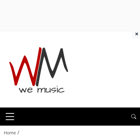
×
/
Home