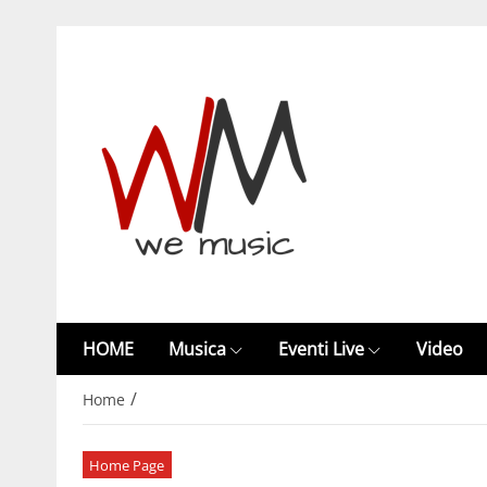
HOME
Musica
Eventi Live
Video
/
Home
Home Page