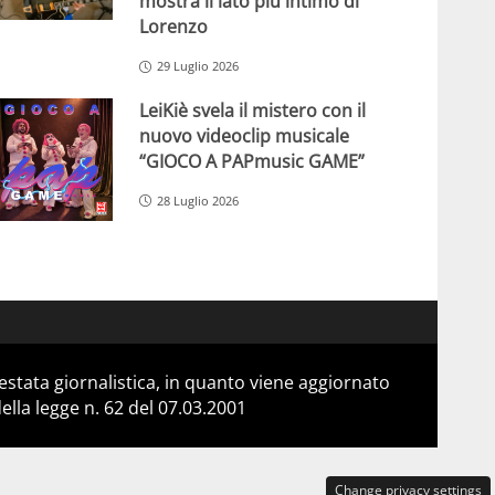
mostra il lato più intimo di
Lorenzo
29 Luglio 2026
LeiKiè svela il mistero con il
nuovo videoclip musicale
“GIOCO A PAPmusic GAME”
28 Luglio 2026
stata giornalistica, in quanto viene aggiornato
lla legge n. 62 del 07.03.2001
Change privacy settings