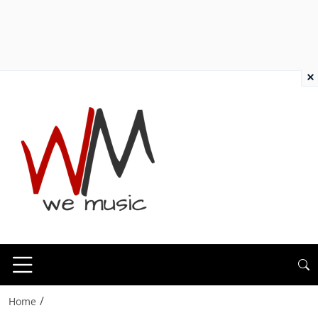
×
/
Home