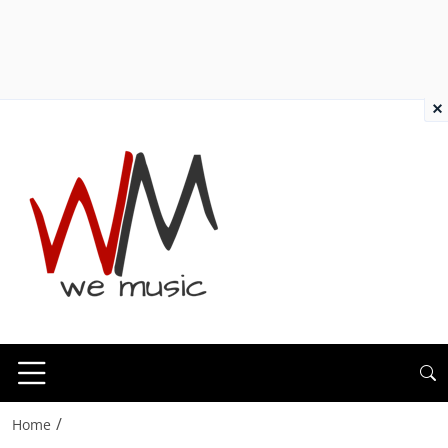
×
/
Home