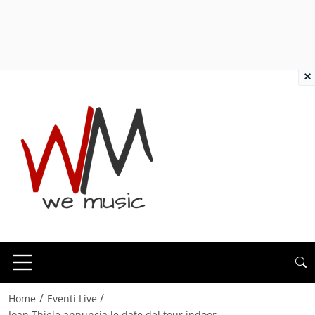
×
/
/
Home
Eventi Live
Joan Thiele annuncia le date del tour indoor