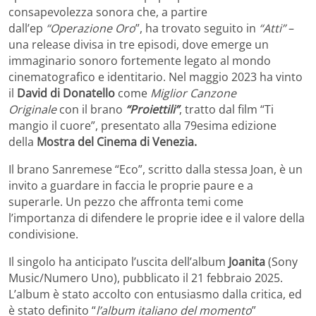
consapevolezza sonora che, a partire
dall’ep
“Operazione Oro
”, ha trovato seguito in
“Atti”
–
una release divisa in tre episodi, dove emerge un
immaginario sonoro fortemente legato al mondo
cinematografico e identitario. Nel maggio 2023 ha vinto
il
David di Donatello
come
Miglior Canzone
Originale
con il brano
“Proiettili”
, tratto dal film “Ti
mangio il cuore”, presentato alla 79esima edizione
della
Mostra del Cinema di Venezia.
Il brano Sanremese “Eco”, scritto dalla stessa Joan, è un
invito a guardare in faccia le proprie paure e a
superarle. Un pezzo che affronta temi come
l’importanza di difendere le proprie idee e il valore della
condivisione.
Il singolo ha anticipato l’uscita dell’album
Joanita
(Sony
Music/Numero Uno), pubblicato il 21 febbraio 2025.
L’album è stato accolto con entusiasmo dalla critica, ed
è stato definito “
l’album italiano del momento
”