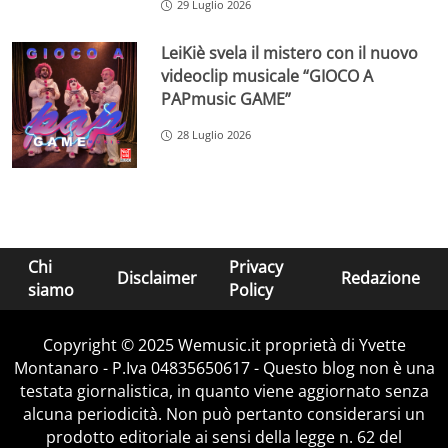
29 Luglio 2026
LeiKiè svela il mistero con il nuovo
videoclip musicale “GIOCO A
PAPmusic GAME”
28 Luglio 2026
Chi
Privacy
Disclaimer
Redazione
siamo
Policy
Copyright © 2025 Wemusic.it proprietà di Yvette
Montanaro - P.Iva 04835650617 - Questo blog non è una
testata giornalistica, in quanto viene aggiornato senza
alcuna periodicità. Non può pertanto considerarsi un
prodotto editoriale ai sensi della legge n. 62 del