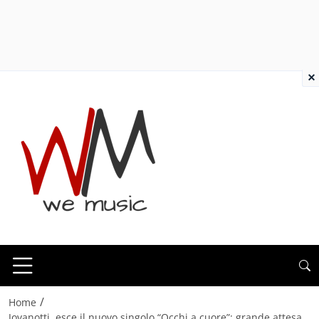
×
/
Home
Jovanotti, esce il nuovo singolo “Occhi a cuore”: grande attesa