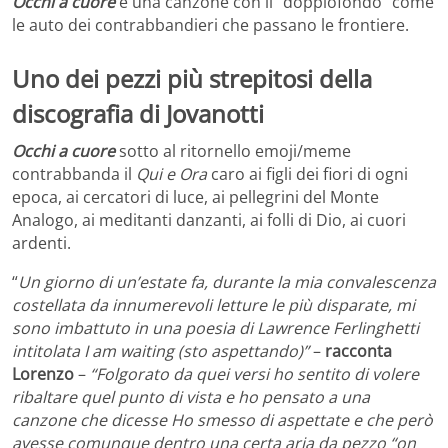
Occhi a cuore
è una canzone con il “doppiofondo” come
le auto dei contrabbandieri che passano le frontiere.
Uno dei pezzi più strepitosi della
discografia di Jovanotti
Occhi a cuore
sotto al ritornello emoji/meme
contrabbanda il
Qui e Ora
caro ai figli dei fiori di ogni
epoca, ai cercatori di luce, ai pellegrini del Monte
Analogo, ai meditanti danzanti, ai folli di Dio, ai cuori
ardenti.
“
Un giorno di un’estate fa, durante la mia convalescenza
costellata da innumerevoli letture le più disparate, mi
sono imbattuto in una poesia di Lawrence Ferlinghetti
intitolata I am waiting (sto aspettando)”
–
racconta
Lorenzo
–
“Folgorato da quei versi ho sentito di volere
ribaltare quel punto di vista e ho pensato a una
canzone che dicesse Ho smesso di aspettate e che però
avesse comunque dentro una certa aria da pezzo “on