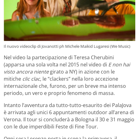
Il nuovo videoclip di Jovanotti ph Michele Maikid Lugaresi (We Music)
Nel video la partecipazione di Teresa Cherubini
(apparsa una sola volta nel 2015 nel video di
E non hai
visto ancora niente
girato a NY) in azione con le
mitiche
clic clac
, le “clackers” nella loro accezione
internazionale che, furono, per un breve ma intenso
periodo, un vero e proprio fenomeno di massa.
Intanto l’avventura da tutto-tutto-esaurito dei PalaJova
è arrivata agli unici 6 appuntamenti outdoor all’arena di
Verona. Il tour si concluderà a Bologna il 30 e 31 maggio
con le due imperdibili Feste di Fine Tour.
Ogni sera Lorenzo porta in scena la primavera, il