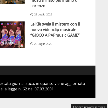
mostra il lato più intimo di
Lorenzo
29 Luglio 2026
LeiKiè svela il mistero con il
nuovo videoclip musicale
“GIOCO A PAPmusic GAME”
28 Luglio 2026
stata giornalistica, in quanto viene aggiornato
lla legge n. 62 del 07.03.2001
Change privacy settings