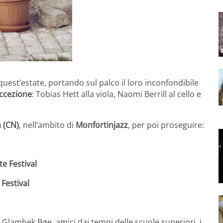
 quest’estate, portando sul palco il loro inconfondibile
eccezione
: Tobias Hett alla viola, Naomi Berrill al cello e
 (CN)
, nell’ambito di
Monfortinjazz
, per poi proseguire:
e Festival
 Festival
k Glambek Bøe, amici dai tempi delle scuole superiori, i