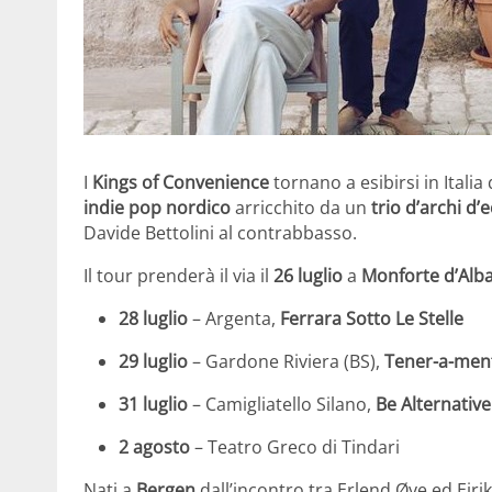
I
Kings of Convenience
tornano a esibirsi in Italia
indie pop nordico
arricchito da un
trio d’archi d’
Davide Bettolini al contrabbasso.
Il tour prenderà il via il
26 luglio
a
Monforte d’Alba
28 luglio
– Argenta,
Ferrara Sotto Le Stelle
29 luglio
– Gardone Riviera (BS),
Tener-a-ment
31 luglio
– Camigliatello Silano,
Be Alternative
2 agosto
– Teatro Greco di Tindari
Nati a
Bergen
dall’incontro tra Erlend Øye ed Eiri