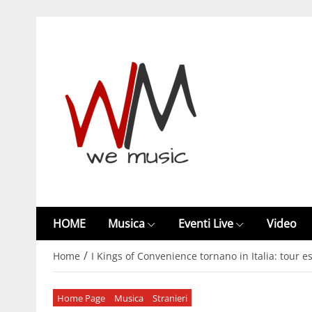
HOME
Musica
Eventi Live
Video
/
Home
I Kings of Convenience tornano in Italia: tour es
Home Page
Musica
Stranieri