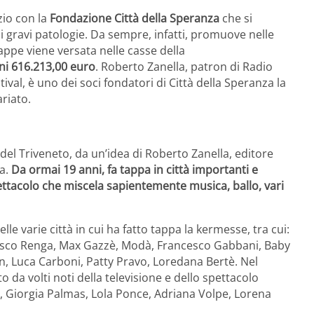
zio con la
Fondazione Città della Speranza
che si
i gravi patologie. Da sempre, infatti, promuove nelle
tappe viene versata nelle casse della
ni 616.213,00 euro
. Roberto Zanella, patron di Radio
tival, è uno dei soci fondatori di Città della Speranza la
ariato.
del Triveneto, da un’idea di Roberto Zanella, editore
ia.
Da ormai 19 anni, fa tappa in città importanti e
pettacolo che miscela sapientemente musica, ballo, vari
elle varie città in cui ha fatto tappa la kermesse, tra cui:
cesco Renga, Max Gazzè, Modà, Francesco Gabbani, Baby
n, Luca Carboni, Patty Pravo, Loredana Bertè. Nel
o da volti noti della televisione e dello spettacolo
, Giorgia Palmas, Lola Ponce, Adriana Volpe, Lorena