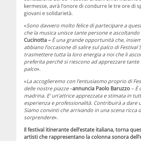
kermesse, avrà l’onore di condurre le tre ore di spe
giovani e solidarietà.
«
Sono davvero molto felice di partecipare a que
che la musica unisce tante persone e ascoltando l
Cucinotta –
È una grande opportunità che, insieme 
abbiano l’occasione di salire sul palco di Festiva
trasmettere tutta la loro energia a noi che li asco
preferita perché si riescono ad apprezzare tante 
palco
».
«
La accoglieremo con l’entusiasmo proprio di Fest
delle nostre piazze
–
annuncia
Paolo Baruzzo
–
È 
madrina. E’ un’attrice apprezzata e stimata in tutt
esperienza e professionalità. Contribuirà a dare u
Siamo convinti che arrivando in una scena ricca di
sorprendere
».
Il festival itinerante dell’estate italiana, torna qu
artisti che rappresentano la colonna sonora dell’e