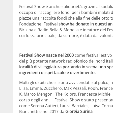
Festival Show è anche solidarietà, grazie al sodali
occupa di raccogliere fondi per i bambini malati d
piazze una raccolta fondi che alla fine delle otto 
Fondazione.
Festival show ha donato in questi an
Birikina e Radio Bella & Monella e ideatore del Fes
cui forza principale, da sempre, è data dal volont
Festival Show nasce nel 2000
come festival estivo 
del più potente network radiofonico del nord Ital
località di villeggiatura portando in scena uno s
ingredienti di spettacolo e divertimento.
Molti gli ospiti che si sono avvicendati sul palco, n
Elisa, Emma, Zucchero, Max Pezzali, Pooh, Fran
K, Marco Mengoni, The Kolors, Francesca Michieli
corso degli anni, il Festival Show è stato presentat
come Serena Autieri, Laura Barriales, Luisa Corna
Bianchetti e nel 2017 da
Giorgia Surina
.