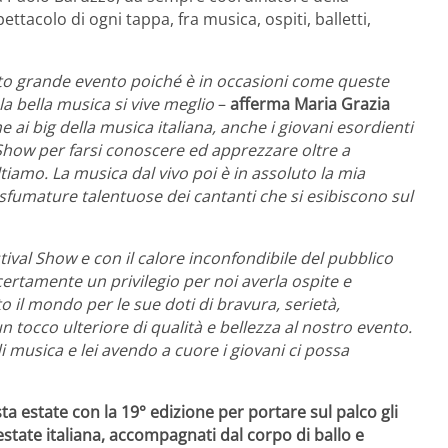
ttacolo di ogni tappa, fra musica, ospiti, balletti,
sto grande evento poiché è in occasioni come queste
a bella musica si vive meglio
–
afferma
Maria Grazia
ai big della musica italiana, anche i giovani esordienti
l Show per farsi conoscere ed apprezzare oltre a
ltiamo. La musica dal vivo poi è in assoluto la mia
sfumature talentuose dei cantanti che si esibiscono sul
ival Show e con il calore inconfondibile del pubblico
certamente un privilegio per noi averla ospite e
o il mondo per le sue doti di bravura, serietà,
n tocco ulteriore di qualità e bellezza al nostro evento.
 musica e lei avendo a cuore i giovani ci possa
esta estate con la 19° edizione per portare sul palco gli
state italiana, accompagnati dal corpo di ballo e