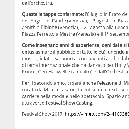
dall’orchestra.
Queste le tappe confermate:
l’8 luglio in Prato de
dell’Angelo di
Caorle
(Venezia), il 2 agosto in Piaz
Zenith a
Bibione
(Venezia), il 21 agosto alla Beac
Piazza Ferretto a
Mestre
(Venezia) e il 1° settembr
Come insegnano anni di esperienza, ogni data si 
entusiasmare il pubblico di tutte le età, unendo 
musica, infatti, saranno accompagnati anche
dal
di fama internazionale che ha danzato per Holly V
Prince, Geri Halliwell e tanti altri) e dall
’Orchestra 
Per il secondo anno, ci sarà anche l’
elezione di M
curata da Mauro Casarin, talent scout che da semp
carriere nella moda e nello spettacolo. Spazio an
attraverso
Festival Show Casting.
Festival Show 2017:
https://vimeo.com/24416938