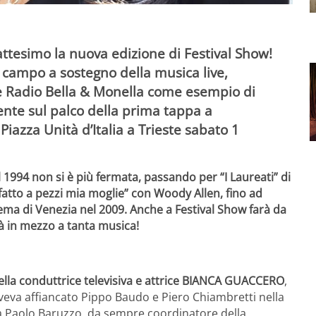
ttesimo la nuova edizione di Festival Show!
n campo a sostegno della musica live,
 e Radio Bella & Monella come esempio di
ente sul palco della prima tappa a
 Piazza Unità d’Italia a Trieste sabato 1
l 1994 non si è più fermata, passando per “I Laureati” di
fatto a pezzi mia moglie” con Woody Allen, fino ad
nema di Venezia nel 2009.
Anche a Festival Show farà da
à in mezzo a tanta musica!
ella conduttrice televisiva e attrice BIANCA GUACCERO
,
aveva affiancato Pippo Baudo e Piero Chiambretti nella
 a Paolo Baruzzo, da sempre coordinatore della