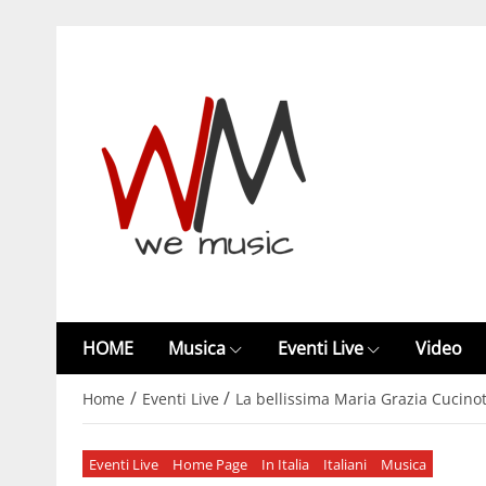
HOME
Musica
Eventi Live
Video
/
/
Home
Eventi Live
La bellissima Maria Grazia Cucino
Eventi Live
Home Page
In Italia
Italiani
Musica