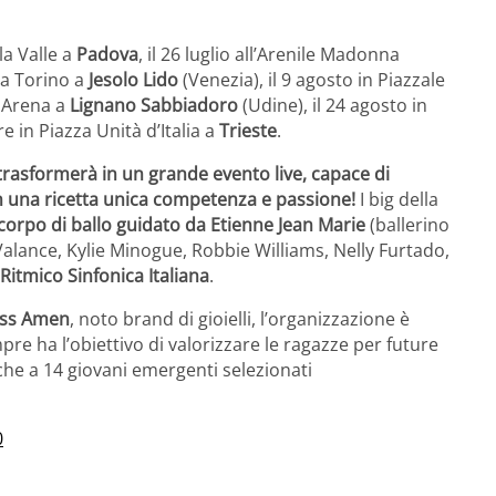
lla Valle a
Padova
, il 26 luglio all’Arenile Madonna
za Torino a
Jesolo Lido
(Venezia), il 9 agosto in Piazzale
h Arena a
Lignano Sabbiadoro
(Udine), il 24 agosto in
e in Piazza Unità d’Italia a
Trieste
.
trasformerà in un grande evento live, capace di
in una ricetta unica competenza e passione!
I big della
corpo di ballo guidato da Etienne Jean Marie
(ballerino
alance, Kylie Minogue, Robbie Williams, Nelly Furtado,
Ritmico Sinfonica Italiana
.
iss Amen
, noto brand di gioielli, l’organizzazione è
re ha l’obiettivo di valorizzare le ragazze per future
che a 14 giovani emergenti selezionati
0