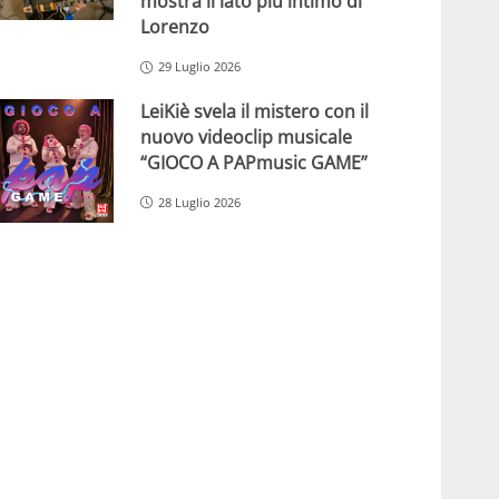
mostra il lato più intimo di
Lorenzo
29 Luglio 2026
LeiKiè svela il mistero con il
nuovo videoclip musicale
“GIOCO A PAPmusic GAME”
28 Luglio 2026