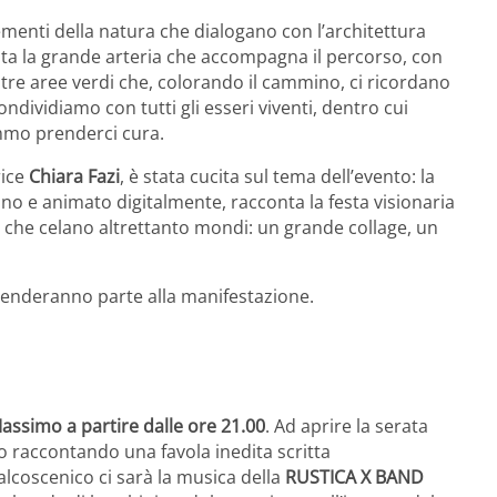
ementi della natura che dialogano con l’architettura
enta la grande arteria che accompagna il percorso, con
e altre aree verdi che, colorando il cammino, ci ricordano
ondividiamo con tutti gli esseri viventi, dentro cui
remmo prenderci cura.
rice
Chiara Fazi
, è stata cucita sul tema dell’evento: la
no e animato digitalmente, racconta la festa visionaria
i che celano altrettanto mondi: un grande collage, un
 prenderanno parte alla manifestazione.
assimo a partire dalle ore 21.00
. Ad aprire la serata
co raccontando una favola inedita scritta
alcoscenico ci sarà la musica della
RUSTICA X BAND