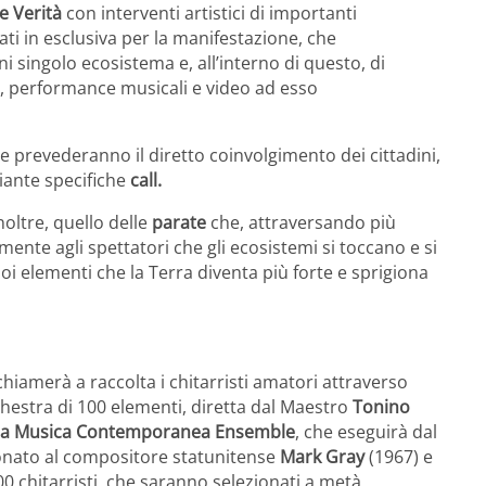
e Verità
con interventi artistici di importanti
ati in esclusiva per la manifestazione, che
i singolo ecosistema e, all’interno di questo, di
ni, performance musicali e video ad esso
he prevederanno il diretto coinvolgimento dei cittadini,
iante specifiche
call.
noltre, quello delle
parate
che, attraversando più
ente agli spettatori che gli ecosistemi si toccano e si
i elementi che la Terra diventa più forte e sprigiona
hiamerà a raccolta i chitarristi amatori attraverso
chestra di 100 elementi, diretta dal Maestro
Tonino
lla Musica Contemporanea Ensemble
, che eseguirà dal
onato al compositore statunitense
Mark Gray
(1967) e
00 chitarristi, che saranno selezionati a metà