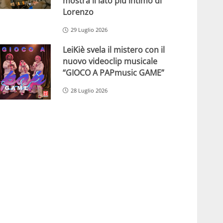
mostra il lato più intimo di
Lorenzo
29 Luglio 2026
LeiKiè svela il mistero con il
nuovo videoclip musicale
“GIOCO A PAPmusic GAME”
28 Luglio 2026