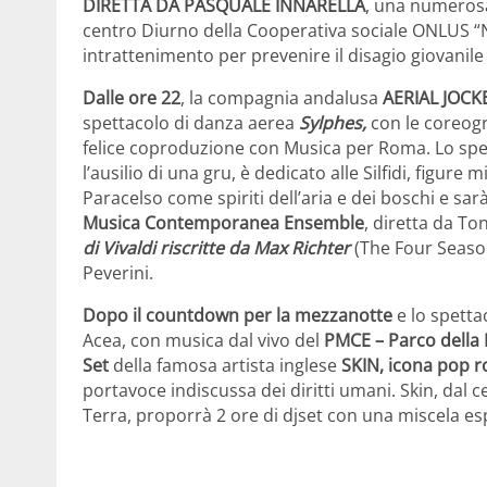
DIRETTA DA PASQUALE INNARELLA
, una numerosa
centro Diurno della Cooperativa sociale ONLUS “N
intrattenimento per prevenire il disagio giovanile
Dalle ore 22
, la compagnia andalusa
AERIAL JOC
spettacolo di danza aerea
Sylphes,
con le coreogr
felice coproduzione con Musica per Roma. Lo spett
l’ausilio di una gru, è dedicato alle Silfidi, figure
Paracelso come spiriti dell’aria e dei boschi e sar
Musica Contemporanea Ensemble
, diretta da To
di Vivaldi riscritte da Max Richter
(The Four Seaso
Peverini.
Dopo il countdown per la mezzanotte
e lo spetta
Acea, con musica dal vivo del
PMCE – Parco dell
Set
della famosa artista inglese
SKIN, icona pop r
portavoce indiscussa dei diritti umani. Skin, dal 
Terra, proporrà 2 ore di djset con una miscela es