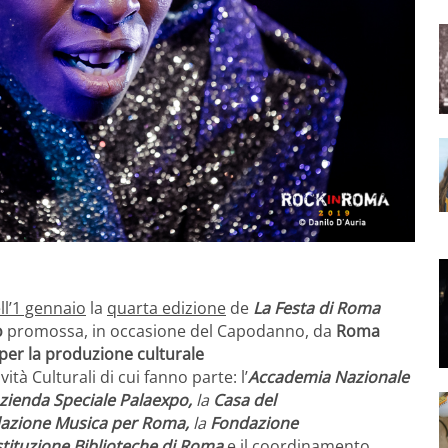
ll’1 gennaio
la
quarta edizione
de
La Festa di Roma
o
promossa, in occasione del Capodanno, da
Roma
per la produzione culturale
tà Culturali di cui fanno parte: l’
Accademia Nazionale
zienda Speciale Palaexpo,
la
Casa del
azione Musica per Roma,
la
Fondazione
stituzione Biblioteche di Roma
e il coordinamento