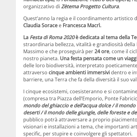
organizzativo di
Zètema Progetto Cultura
.
Quest’anno la regia e il coordinamento artistico 
Claudia Sorace
e
Francesca Macrì.
La
Festa di Roma 2020
è dedicata al tema della T
straordinaria bellezza, vitalità e grandiosità dell
Massimo e che proseguirà
per
24 ore
, come il ci
nostro pianeta.
Una festa pensata come un viaggi
delle loro biodiversità, interpretato poeticament
attraverso
cinque ambienti immersivi
dentro e in
barriere, una Terra che fa della diversità il suo va
I cinque ecosistemi, coesisteranno e si contamine
(compresa tra Piazza dell’Emporio, Ponte Fabricio,
mondo del ghiaccio e dell’acqua dolce / il mondo c
deserti / il mondo delle giungle, delle foreste e d
pubblico potrà attraversare a proprio piacimento
visionari e installazioni a tema, che importanti ar
specific, per stupire e coinvolgere gli spettatori.