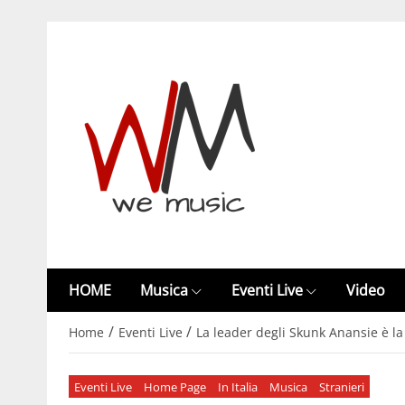
HOME
Musica
Eventi Live
Video
/
/
Home
Eventi Live
La leader degli Skunk Anansie è l
Eventi Live
Home Page
In Italia
Musica
Stranieri