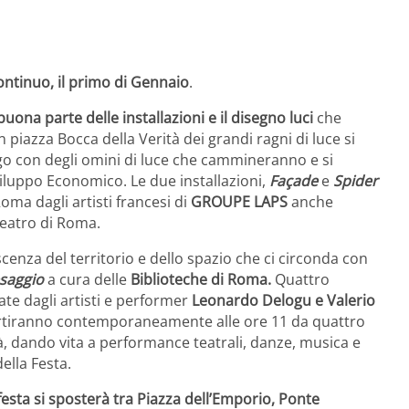
ontinuo, il primo di Gennaio
.
ona parte delle installazioni e il disegno luci
che
n piazza Bocca della Verità dei grandi ragni di luce si
o con degli omini di luce che cammineranno e si
iluppo Economico. Le due installazioni,
Façade
e
Spider
oma dagli artisti francesi di
GROUPE LAPS
anche
Teatro di Roma.
cenza del territorio e dello spazio che ci circonda con
esaggio
a cura delle
Biblioteche di Roma.
Quattro
ate dagli artisti e performer
Leonardo Delogu e Valerio
partiranno contemporaneamente alle ore 11 da quattro
ittà, dando vita a performance teatrali, danze, musica e
della Festa.
festa si sposterà tra
Piazza dell’Emporio, Ponte