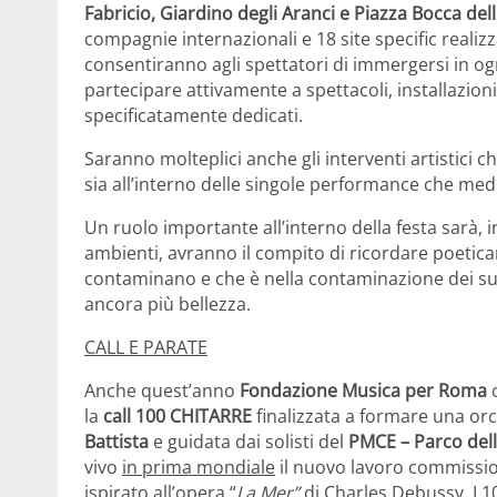
Fabricio, Giardino degli Aranci e Piazza Bocca dell
compagnie internazionali e 18 site specific realizz
consentiranno agli spettatori di immergersi in ogn
partecipare attivamente a spettacoli, installazio
specificatamente dedicati.
Saranno molteplici anche gli interventi artistici c
sia all’interno delle singole performance che med
Un ruolo importante all’interno della festa sarà, i
ambienti, avranno il compito di ricordare poeticam
contaminano e che è nella contaminazione dei suo
ancora più bellezza.
CALL E PARATE
Anche quest’anno
Fondazione Musica per Roma
c
la
call 100 CHITARRE
finalizzata a formare una or
Battista
e guidata dai solisti del
PMCE – Parco de
vivo
in prima mondiale
il nuovo lavoro commissi
ispirato all’opera “
La Mer”
di Charles Debussy. I 1