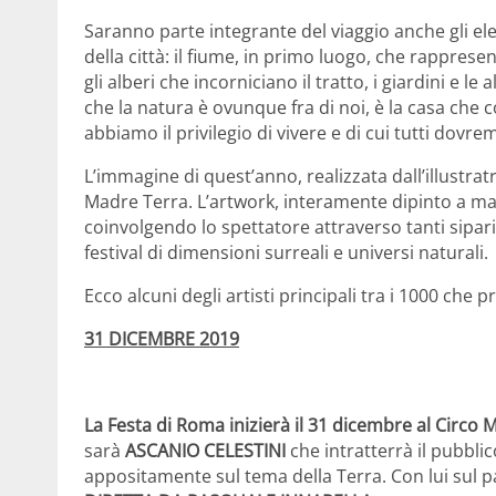
Saranno parte integrante del viaggio anche gli el
della città: il fiume, in primo luogo, che rappres
gli alberi che incorniciano il tratto, i giardini e l
che la natura è ovunque fra di noi, è la casa che c
abbiamo il privilegio di vivere e di cui tutti dov
L’immagine di quest’anno, realizzata dall’illustrat
Madre Terra. L’artwork, interamente dipinto a ma
coinvolgendo lo spettatore attraverso tanti sipar
festival di dimensioni surreali e universi naturali.
Ecco alcuni degli artisti principali tra i 1000 che
31 DICEMBRE 2019
La Festa di Roma inizierà il
31 dicembre al
Circo M
sarà
ASCANIO CELESTINI
che intratterrà il pubbli
appositamente sul tema della Terra. Con lui sul p