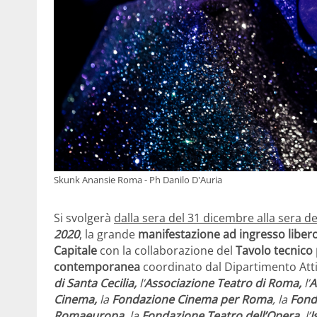
Skunk Anansie Roma - Ph Danilo D'Auria
Si svolgerà
dalla sera del 31 dicembre alla sera de
2020
, la grande
manifestazione ad ingresso liber
Capitale
con la collaborazione del
Tavolo tecnico 
contemporanea
coordinato dal Dipartimento Attivi
di Santa Cecilia,
l’
Associazione Teatro di Roma,
l’
A
Cinema,
la
Fondazione Cinema per Roma
, la
Fond
Romaeuropa,
la
Fondazione Teatro dell’Opera,
l’
I