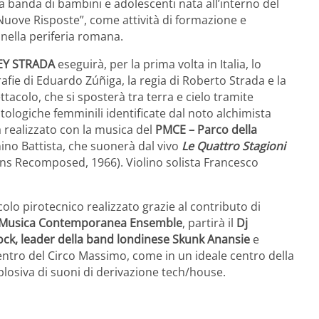
 banda di bambini e adolescenti nata all’interno del
uove Risposte”, come attività di formazione e
 nella periferia romana.
KEY STRADA
eseguirà, per la prima volta in Italia, lo
afie di Eduardo Zúñiga, la regia di Roberto Strada e la
acolo, che si sposterà tra terra e cielo tramite
 mitologiche femminili identificate dal noto alchimista
à realizzato con la musica del
PMCE – Parco della
nino Battista, che suonerà dal vivo
Le Quattro Stagioni
ns Recomposed, 1966). Violino solista Francesco
colo pirotecnico realizzato grazie al contributo di
a Musica Contemporanea Ensemble
, partirà il
Dj
ock, leader della band londinese Skunk Anansie
e
centro del Circo Massimo, come in un ideale centro della
plosiva di suoni di derivazione tech/house.