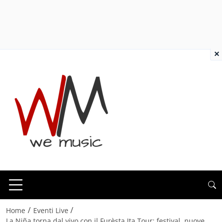
×
/
/
Home
Eventi Live
La Niña torna dal vivo con il Furèsta Ita Tour: festival, nuove