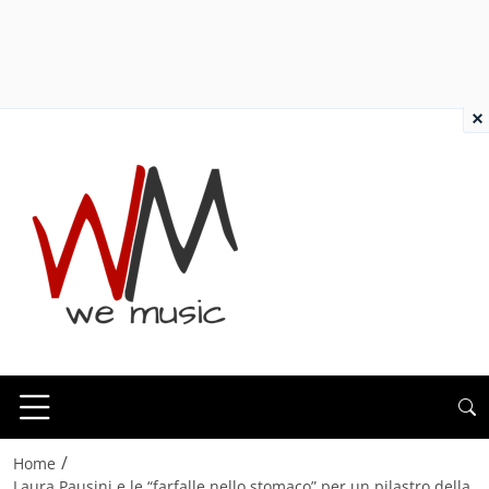
×
/
Home
Laura Pausini e le “farfalle nello stomaco” per un pilastro della