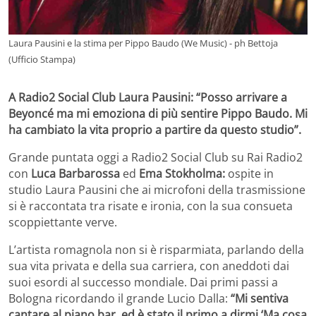
Laura Pausini e la stima per Pippo Baudo (We Music) - ph Bettoja
(Ufficio Stampa)
A Radio2 Social Club Laura Pausini: “Posso arrivare a
Beyoncé ma mi emoziona di più sentire Pippo Baudo. Mi
ha cambiato la vita proprio a partire da questo studio”.
Grande puntata oggi a Radio2 Social Club su Rai Radio2
con
Luca Barbarossa
ed
Ema Stokholma:
ospite in
studio Laura Pausini che ai microfoni della trasmissione
si è raccontata tra risate e ironia, con la sua consueta
scoppiettante verve.
L’artista romagnola non si è risparmiata, parlando della
sua vita privata e della sua carriera, con aneddoti dai
suoi esordi al successo mondiale. Dai primi passi a
Bologna ricordando il grande Lucio Dalla:
“Mi sentiva
cantare al piano bar, ed è stato il primo a dirmi ‘Ma cosa