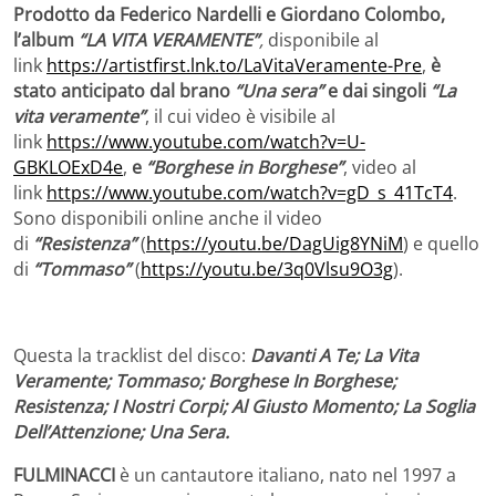
Prodotto da Federico Nardelli e Giordano Colombo,
l’album
“LA VITA VERAMENTE”
,
disponibile al
link
https://artistfirst.lnk.to/LaVitaVeramente-Pre
,
è
stato anticipato
dal brano
“Una sera”
e dai singoli
“La
vita veramente”
, il cui video è visibile al
link
https://www.youtube.com/watch?v=U-
GBKLOExD4e
,
e
“Borghese in Borghese”
, video al
link
https://www.youtube.com/watch?v=gD_s_41TcT4
.
Sono disponibili online anche il video
di
“Resistenza”
(
https://youtu.be/DagUig8YNiM
) e quello
di
“Tommaso”
(
https://youtu.be/3q0Vlsu9O3g
).
Questa la tracklist del disco:
Davanti A Te; La Vita
Veramente; Tommaso; Borghese In Borghese;
Resistenza; I Nostri Corpi; Al Giusto Momento; La Soglia
Dell’Attenzione; Una Sera.
FULMINACCI
è un cantautore italiano, nato nel 1997 a