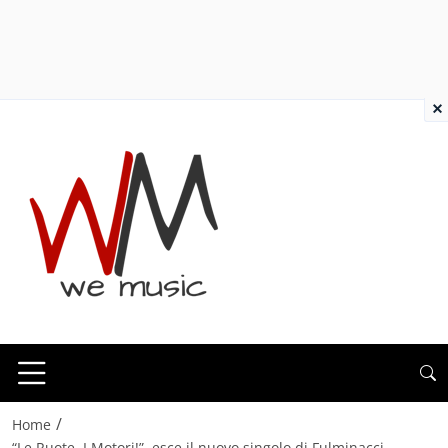
×
/
Home
“Le Ruote, I Motori!”, esce il nuovo singolo di Fulminacci