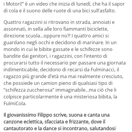
i Motori!” è un video che inizia di lunedì, che ha il sapor
di cola e il suono delle ruote di una bici sull’asfalto.
Quattro ragazzini si ritrovano in strada, annoiati e
assonnati, in sella alle loro fiammanti biciclette,
direzione scuola…oppure no?! I quattro amici si
guardano negli occhi e decidono di marinare. In un
mondo in cui le bibite gassate e le schifezze sono
bandite dai genitori, i ragazzini, con l’intento di
procurarsi tutto il necessario per passare una giornata
indimenticabile, decidono di recarsi da Fulminacci, il
ragazzo più grande d’età ma mai realmente cresciuto,
che possiede un camion pieno di qualsiasi tipo di
“schifezza zuccherosa” immaginabile…ma ciò che li
colpisce particolarmente è una misteriosa bibita, la
FulmiCola.
Il giovanissimo Filippo scrive, suona e canta una
canzone eclettica, sfacciata e frizzante, dove il
cantautorato e la dance si incontrano, salutandosi