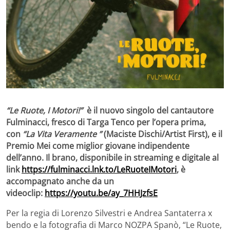
“Le Ruote, I Motori!”
è il nuovo singolo del cantautore
Fulminacci, fresco di Targa Tenco per l’opera prima,
con
“La Vita Veramente ”
(Maciste Dischi/Artist First), e il
Premio Mei come miglior giovane indipendente
dell’anno. Il brano, disponibile in streaming e digitale al
link
https://fulminacci.lnk.to/LeRuoteIMotori
, è
accompagnato anche da un
videoclip:
https://youtu.be/ay_7HHJzfsE
Per la regia di Lorenzo Silvestri e Andrea Santaterra x
bendo e la fotografia di Marco NOZPA Spanò, “Le Ruote,