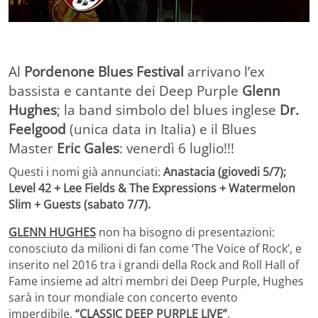
Al
Pordenone Blues Festival
arrivano l’ex
bassista e cantante dei Deep Purple
Glenn
Hughes
; la band simbolo del blues inglese
Dr.
Feelgood
(unica data in Italia)
e il Blues
Master
Eric Gales
: venerdì 6 luglio!!!
Questi i nomi già annunciati:
Anastacia (giovedi 5/7);
Level 42 + Lee Fields & The Expressions + Watermelon
Slim + Guests (sabato 7/7).
GLENN HUGHES
non ha bisogno di presentazioni:
conosciuto da milioni di fan come ‘The Voice of Rock’, e
inserito nel 2016 tra i grandi della Rock and Roll Hall of
Fame insieme ad altri membri dei Deep Purple, Hughes
sarà in tour mondiale con concerto evento
imperdibile,
“CLASSIC DEEP PURPLE LIVE”
.