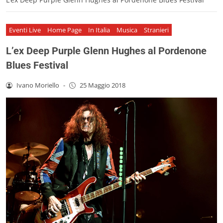
Eventi Live
Home Page
In Italia
Musica
Stranieri
L’ex Deep Purple Glenn Hughes al Pordenone
Blues Festival
Ivano Moriello
-
25 Maggio 2018