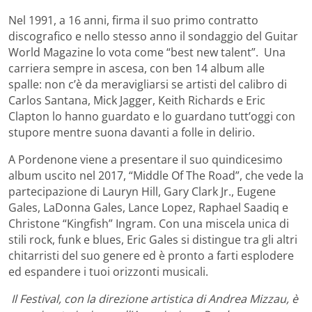
Nel 1991, a 16 anni, firma il suo primo contratto
discografico e nello stesso anno il sondaggio del Guitar
World Magazine lo vota come “best new talent”. Una
carriera sempre in ascesa, con ben 14 album alle
spalle: non c’è da meravigliarsi se artisti del calibro di
Carlos Santana, Mick Jagger, Keith Richards e Eric
Clapton lo hanno guardato e lo guardano tutt’oggi con
stupore mentre suona davanti a folle in delirio.
A Pordenone viene a presentare il suo quindicesimo
album uscito nel 2017, “Middle Of The Road”, che vede la
partecipazione di Lauryn Hill, Gary Clark Jr., Eugene
Gales, LaDonna Gales, Lance Lopez, Raphael Saadiq e
Christone “Kingfish” Ingram. Con una miscela unica di
stili rock, funk e blues, Eric Gales si distingue tra gli altri
chitarristi del suo genere ed è pronto a farti esplodere
ed espandere i tuoi orizzonti musicali.
Il Festival, con la direzione artistica di Andrea Mizzau, è