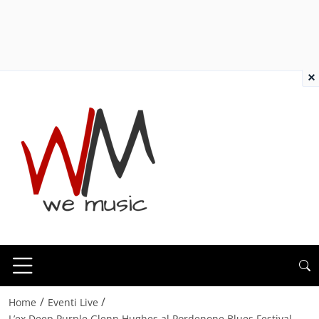
×
/
/
Home
Eventi Live
L’ex Deep Purple Glenn Hughes al Pordenone Blues Festival