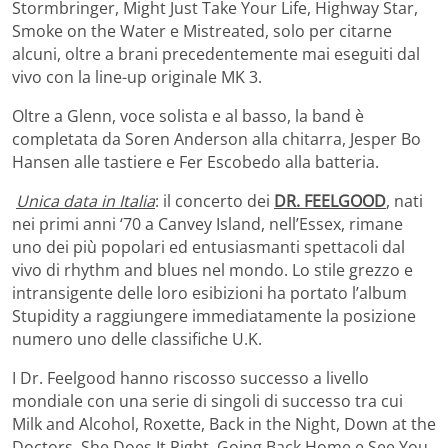
Stormbringer, Might Just Take Your Life, Highway Star,
Smoke on the Water e Mistreated, solo per citarne
alcuni, oltre a brani precedentemente mai eseguiti dal
vivo con la line-up originale MK 3.
Oltre a Glenn, voce solista e al basso, la band è
completata da Soren Anderson alla chitarra, Jesper Bo
Hansen alle tastiere e Fer Escobedo alla batteria.
Unica data in Italia
: il concerto dei
DR. FEELGOOD
, nati
nei primi anni ‘70 a Canvey Island, nell’Essex, rimane
uno dei più popolari ed entusiasmanti spettacoli dal
vivo di rhythm and blues nel mondo. Lo stile grezzo e
intransigente delle loro esibizioni ha portato l’album
Stupidity a raggiungere immediatamente la posizione
numero uno delle classifiche U.K.
I Dr. Feelgood hanno riscosso successo a livello
mondiale con una serie di singoli di successo tra cui
Milk and Alcohol, Roxette, Back in the Night, Down at the
Doctors, She Does It Right, Going Back Home e See You