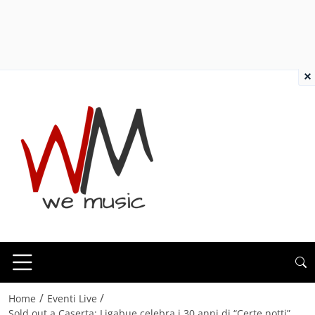
×
/
/
Home
Eventi Live
Sold out a Caserta: Ligabue celebra i 30 anni di “Certe notti”