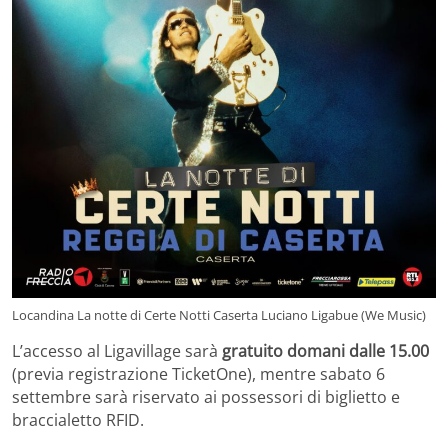
Locandina La notte di Certe Notti Caserta Luciano Ligabue (We Music)
L’accesso al Ligavillage sarà
gratuito domani dalle 15.00
(previa registrazione TicketOne), mentre sabato 6
settembre sarà riservato ai possessori di biglietto e
braccialetto RFID.