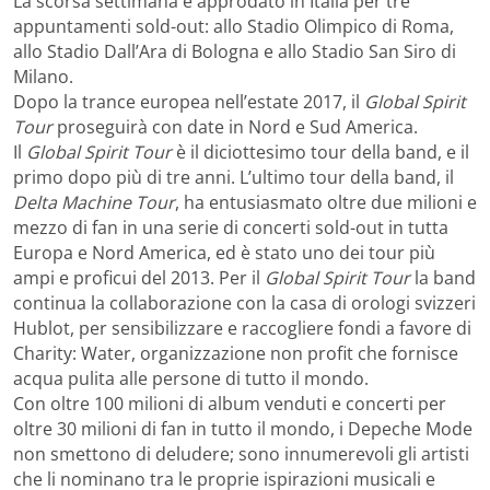
La scorsa settimana è approdato in Italia per tre
appuntamenti sold-out: allo Stadio Olimpico di Roma,
allo Stadio Dall’Ara di Bologna e allo Stadio San Siro di
Milano.
Dopo la trance europea nell’estate 2017, il
Global Spirit
Tour
proseguirà con date in Nord e Sud America.
Il
Global Spirit Tour
è il diciottesimo tour della band, e il
primo dopo più di tre anni. L’ultimo tour della band, il
Delta Machine Tour
, ha entusiasmato oltre due milioni e
mezzo di fan in una serie di concerti sold-out in tutta
Europa e Nord America, ed è stato uno dei tour più
ampi e proficui del 2013. Per il
Global Spirit Tour
la band
continua la collaborazione con la casa di orologi svizzeri
Hublot, per sensibilizzare e raccogliere fondi a favore di
Charity: Water, organizzazione non profit che fornisce
acqua pulita alle persone di tutto il mondo.
Con oltre 100 milioni di album venduti e concerti per
oltre 30 milioni di fan in tutto il mondo, i Depeche Mode
non smettono di deludere; sono innumerevoli gli artisti
che li nominano tra le proprie ispirazioni musicali e