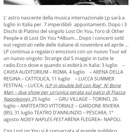
L’ astro nascente della musica internazionale Lp sarà a
luglio in Italia per 7 imperdibili appuntamenti. Dopo i 3
Dischi di Platino del singolo Lost On You, l’oro di Other
People e di Lost On You *Album… Dopo i concerti sold
out registrati nelle delle italiane di novembre ed aprile …
LP continua a regalarci emozioni con un nuovo Tour ed
un nuovo singolo: Strange dal 5 maggio in tutte le
radio.
Ecco dove e quando si esibirà in Italia: 3 luglio –
CAVEA AUDITORIUM – ROMA, 4 luglio – ARENA DELLA
REGINA – CATTOLICA, 11 luglio – LUCCA SUMMER
FESTIVAL – LUCCA,
(LP in double bill con Rag’ N’ Bone
Man – due show per un’unica serata sul palco di Piazza
Napoleone),
25 luglio – GRU VILLAGE – TORINO, 26
luglio – ANFITEATRO VITTORIALE – GARDONE RIVIERA
(BS), 31 luglio TEATRO D’ANNUNZIO – PESCARA, 1°
agosto
NOISY NAPLES FEST
ARENA FLEGREA– NAPOLI.
Con Lost on You si è consacrata al grande pubblico