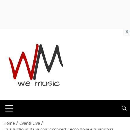
×
/
/
Home
Eventi Live
Lp a luglio in Italia con 7 concerti: ecco dove e quando si