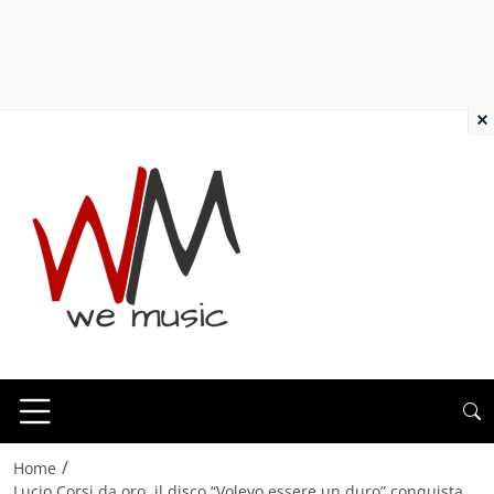
×
/
Home
Lucio Corsi da oro, il disco “Volevo essere un duro” conquista