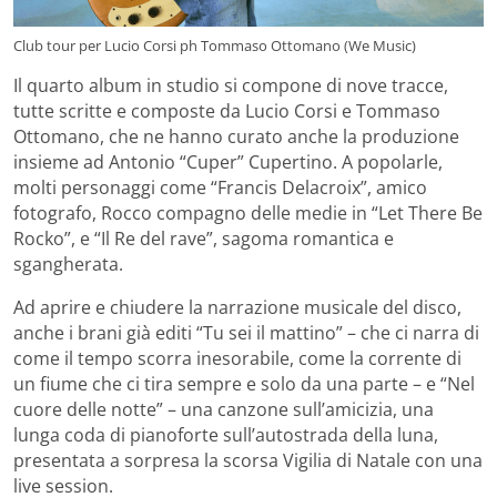
Club tour per Lucio Corsi ph Tommaso Ottomano (We Music)
Il quarto album in studio si compone di nove tracce,
tutte scritte e composte da Lucio Corsi e Tommaso
Ottomano, che ne hanno curato anche la produzione
insieme ad Antonio “Cuper” Cupertino. A popolarle,
molti personaggi come “Francis Delacroix”, amico
fotografo, Rocco compagno delle medie in “Let There Be
Rocko”, e “Il Re del rave”, sagoma romantica e
sgangherata.
Ad aprire e chiudere la narrazione musicale del disco,
anche i brani già editi “Tu sei il mattino” – che ci narra di
come il tempo scorra inesorabile, come la corrente di
un fiume che ci tira sempre e solo da una parte – e “Nel
cuore delle notte” – una canzone sull’amicizia, una
lunga coda di pianoforte sull’autostrada della luna,
presentata a sorpresa la scorsa Vigilia di Natale con una
live session.