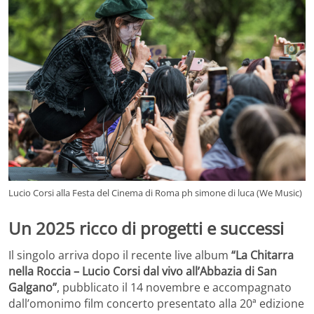
Lucio Corsi alla Festa del Cinema di Roma ph simone di luca (We Music)
Un 2025 ricco di progetti e successi
Il singolo arriva dopo il recente live album
“La Chitarra
nella Roccia – Lucio Corsi dal vivo all’Abbazia di San
Galgano”
, pubblicato il 14 novembre e accompagnato
dall’omonimo film concerto presentato alla 20ª edizione