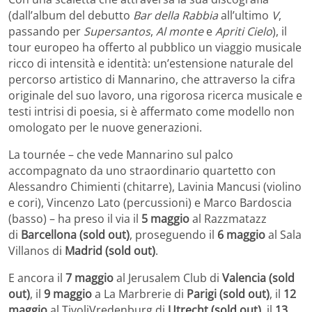
(dall’album del debutto
Bar della Rabbia
all’ultimo
V
,
passando per
Supersantos
,
Al monte
e
Apriti Cielo
), il
tour europeo ha offerto al pubblico un viaggio musicale
ricco di intensità e identità: un’estensione naturale del
percorso artistico di Mannarino, che attraverso la cifra
originale del suo lavoro, una rigorosa ricerca musicale e
testi intrisi di poesia, si è affermato come modello non
omologato per le nuove generazioni.
La tournée – che vede Mannarino sul palco
accompagnato da uno straordinario quartetto con
Alessandro Chimienti (chitarre), Lavinia Mancusi (violino
e cori), Vincenzo Lato (percussioni) e Marco Bardoscia
(basso) – ha preso il via il
5 maggio
al Razzmatazz
di
Barcellona (sold out)
, proseguendo il
6 maggio
al Sala
Villanos di
Madrid (sold out)
.
E ancora il
7 maggio
al Jerusalem Club di
Valencia (sold
out)
, il
9 maggio
a La Marbrerie di
Parigi (sold out)
, il
12
maggio
al TivoliVredenburg di
Utrecht (sold out)
, il
13