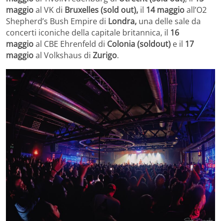
maggio
al VK di
Bruxelles
(sold out),
il
14 maggio
all’O2
Shepherd’s Bush Empire di
Londra,
una delle sale da
concerti iconiche della capitale britannica, il
16
maggio
al CBE Ehrenfeld di
Colonia (soldout)
e il
17
maggio
al Volkshaus di
Zurigo
.