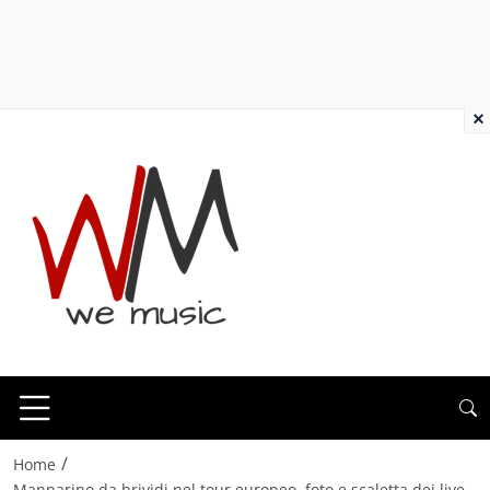
×
/
Home
Mannarino da brividi nel tour europeo, foto e scaletta dei live