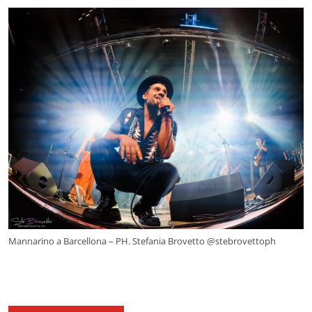
Mannarino a Barcellona – PH. Stefania Brovetto @stebrovettoph