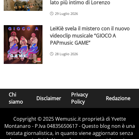
lato più intimo di Lorenzo
29 Luglio 2026
LeiKiè svela il mistero con il nuovo
videoclip musicale “GIOCO A
PAPmusic GAME”
28 Luglio 2026
Chi
Privacy
Disclaimer
Redazione
siamo
Policy
Copyright © 2025 Wemusic.it proprietà di Yvette
Montanaro - P.Iva 04835650617 - Questo blog non è una
testata giornalistica, in quanto viene aggiornato senza