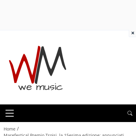
×
/
Home
Marefestical Premio Troisi, la 15esima edizione: annunciati