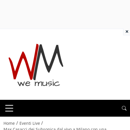
×
/
/
Home
Eventi Live
Max Casacci dei Subsonica dal vivo a Milano con una