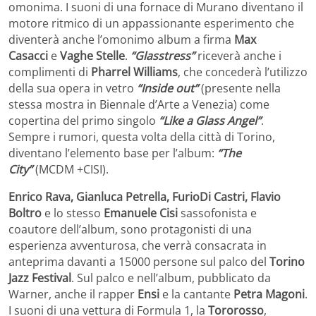
omonima. I suoni di una fornace di Murano diventano il
motore ritmico di un appassionante esperimento che
diventerà anche l’omonimo album a firma
Max
Casacci
e
Vaghe Stelle
.
“Glasstress”
riceverà anche i
complimenti di
Pharrel Williams
, che concederà l’utilizzo
della sua opera in vetro
“Inside out”
(presente nella
stessa mostra in Biennale d’Arte a Venezia) come
copertina del primo singolo
“Like a Glass Angel”
.
Sempre i rumori, questa volta della città di Torino,
diventano l’elemento base per l’album:
“The
City”
(MCDM +CISI).
Enrico Rava, Gianluca Petrella, FurioDi Castri, Flavio
Boltro
e lo stesso
Emanuele Cisi
sassofonista e
coautore dell’album, sono protagonisti di una
esperienza avventurosa, che verrà consacrata in
anteprima davanti a 15000 persone sul palco del
Torino
Jazz Festival
. Sul palco e nell’album, pubblicato da
Warner, anche il rapper
Ensi
e la cantante
Petra Magoni
.
I suoni di una vettura di Formula 1, la
Tororosso
,