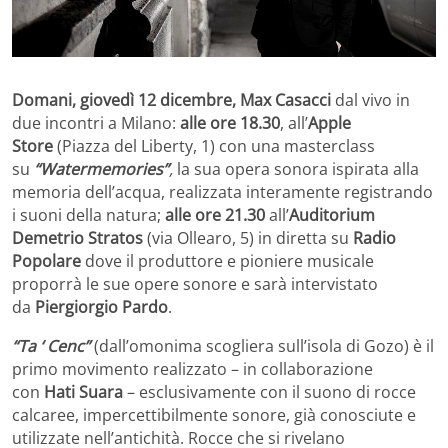
Domani, giovedì 12 dicembre, Max Casacci
dal vivo in
due incontri a Milano:
alle ore 18.30
, all’
Apple
Store
(Piazza del Liberty, 1) con una masterclass
su
“Watermemories”
,
la sua opera sonora ispirata alla
memoria dell’acqua, realizzata interamente registrando
i suoni della natura;
alle ore 21.30
all’
Auditorium
Demetrio Stratos
(via Ollearo, 5) in diretta su
Radio
Popolare
dove il produttore e pioniere musicale
proporrà le sue opere sonore e sarà intervistato
da
Piergiorgio Pardo
.
“Ta ‘ Cenc”
(dall’omonima scogliera sull’isola di Gozo) è il
primo movimento realizzato – in collaborazione
con
Hati Suara
– esclusivamente con il suono di rocce
calcaree, impercettibilmente sonore, già conosciute e
utilizzate nell’antichità. Rocce che si rivelano