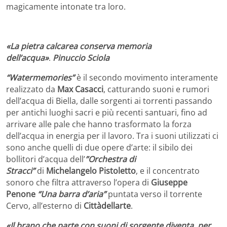
magicamente intonate tra loro.
«La pietra calcarea conserva memoria
dell’acqua»
.
Pinuccio Sciola
“Watermemories”
è il secondo movimento interamente
realizzato da
Max Casacci
, catturando suoni e rumori
dell’acqua di Biella, dalle sorgenti ai torrenti passando
per antichi luoghi sacri e più recenti santuari, fino ad
arrivare alle pale che hanno trasformato la forza
dell’acqua in energia per il lavoro. Tra i suoni utilizzati ci
sono anche quelli di due opere d’arte: il sibilo dei
bollitori d’acqua dell’
”Orchestra di
Stracci”
di
Michelangelo Pistoletto
, e il concentrato
sonoro che filtra attraverso l’opera di
Giuseppe
Penone
“Una barra d’aria”
puntata verso il torrente
Cervo, all’esterno di
Cittàdellarte
.
«Il brano che parte con suoni di sorgente diventa, per