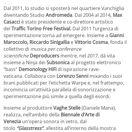
Dal 2011, lo studio si sposterà nel quartiere Vanchiglia
diventando Studio
Andromeda
. Dal 2004 al 2014,
Max
Casacci
è stato presidente e co-direttore artistico
del
Traffic Torino Free Festival.
Dal 2011 l’urgenza di
sperimentazione torna ad emergere. Insieme a
Gianni
Maroccolo, Riccardo Sinigallia
e
Vittorio Cosma
, fonda il
collettivo di
musica per conferenze
scientifiche
Deproducers
mentre, nel 2017, dà vita
insieme a Ninja dei
Subsonica
al progetto elettronico
“bass”
Demonology HiFi
di ispirazione rave-
vaticana. Collabora con
Lorenzo Senni
mixando i suoi
brani pubblicati per l’etichetta Warpe e, nel frattempo,
incomincia un’attività parallela di sonorizzazione e
sperimentazione più simile a quella degli esordi.
Insieme al produttore
Vaghe Stelle
(Daniele Mana),
realizza, nell’ambito della
Biennale d’Arte di
Venezia
un’opera sonora in vetro, dal
titolo
“Glasstress”
, allestita all’interno della mostra