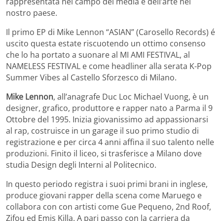
rappresentata nel campo dei media e dell’arte nel
nostro paese.
Il primo EP di Mike Lennon “ASIAN” (Carosello Records) é
uscito questa estate riscuotendo un ottimo consenso
che lo ha portato a suonare al MI AMI FESTIVAL, al
NAMELESS FESTIVAL e come headliner alla serata K-Pop
Summer Vibes al Castello Sforzesco di Milano.
Mike Lennon
, all’anagrafe Duc Loc Michael Vuong, è un
designer, grafico, produttore e rapper nato a Parma il 9
Ottobre del 1995. Inizia giovanissimo ad appassionarsi
al rap, costruisce in un garage il suo primo studio di
registrazione e per circa 4 anni affina il suo talento nelle
produzioni. Finito il liceo, si trasferisce a Milano dove
studia Design degli Interni al Politecnico.
In questo periodo registra i suoi primi brani in inglese,
produce giovani rapper della scena come Maruego e
collabora con con artisti come Gue Pequeno, 2nd Roof,
Zifou ed Emis Killa. A pari passo con la carriera da