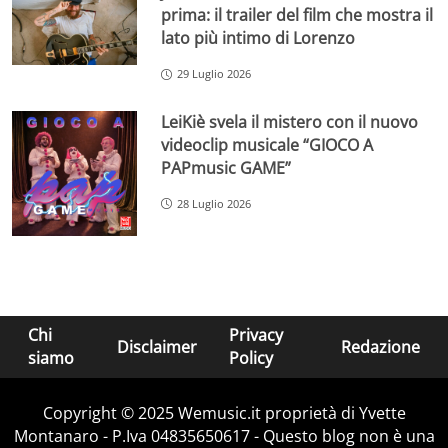
prima: il trailer del film che mostra il
lato più intimo di Lorenzo
29 Luglio 2026
LeiKiè svela il mistero con il nuovo
videoclip musicale “GIOCO A
PAPmusic GAME”
28 Luglio 2026
Chi
Privacy
Disclaimer
Redazione
siamo
Policy
Copyright © 2025 Wemusic.it proprietà di Yvette
Montanaro - P.Iva 04835650617 - Questo blog non è una