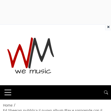
×
/
Home
Ed Sheeran pubblica il nuovo album Play e sorprende con il