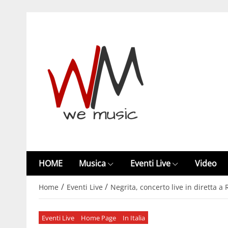
HOME
Musica
Eventi Live
Video
/
/
Home
Eventi Live
Negrita, concerto live in diretta 
Eventi Live
Home Page
In Italia