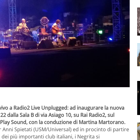
vivo a Radio2 Live Unplugged: ad inaugurare la nuova
 22 dalla Sala B di via Asiago 10, su Rai Radio2, sul
ai Play Sound, con la conduzione di Martina Martorano.
 Anni Spietati (USM/Universal) ed in procinto di partire
dei più importanti club italiani, i Negrita si