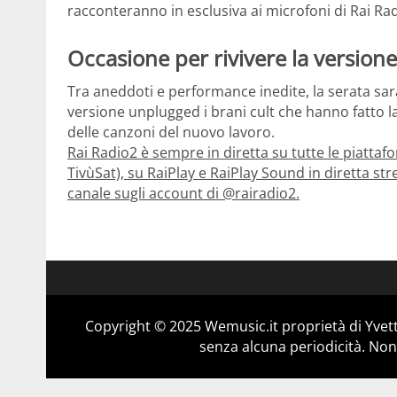
racconteranno in esclusiva ai microfoni di Rai Ra
Occasione per rivivere la version
Tra aneddoti e performance inedite, la serata sar
versione unplugged i brani cult che hanno fatto la
delle canzoni del nuovo lavoro.
Rai Radio2 è sempre in diretta su tutte le piattafo
TivùSat), su RaiPlay e RaiPlay Sound in diretta str
canale sugli account di @rairadio2.
Copyright © 2025 Wemusic.it proprietà di Yvett
senza alcuna periodicità. Non