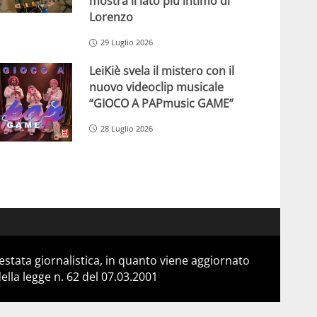
mostra il lato più intimo di
Lorenzo
29 Luglio 2026
LeiKiè svela il mistero con il
nuovo videoclip musicale
“GIOCO A PAPmusic GAME”
28 Luglio 2026
stata giornalistica, in quanto viene aggiornato
lla legge n. 62 del 07.03.2001