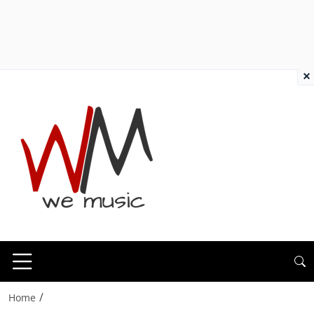
×
/
Home