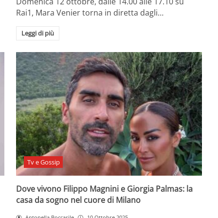
Domenica 12 ottobre, dalle 14.00 alle 17.10 su
Rai1, Mara Venier torna in diretta dagli…
Leggi di più
Tv e Gossip
Dove vivono Filippo Magnini e Giorgia Palmas: la
casa da sogno nel cuore di Milano
Antonella Boccasile
10 Ottobre 2025