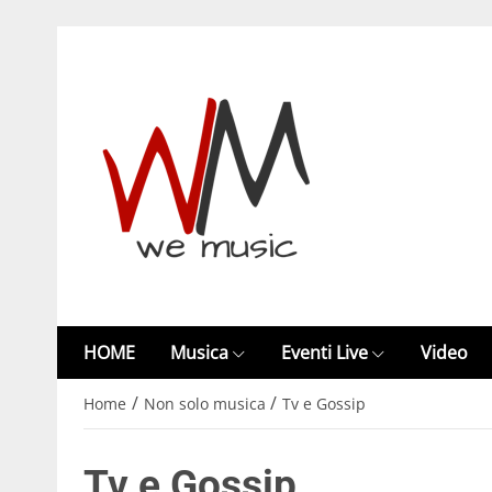
HOME
Musica
Eventi Live
Video
/
/
Home
Non solo musica
Tv e Gossip
Tv e Gossip