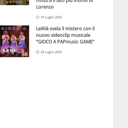
mostra il lato più intimo di
Lorenzo
29 Luglio 2026
LeiKiè svela il mistero con il
nuovo videoclip musicale
“GIOCO A PAPmusic GAME”
28 Luglio 2026