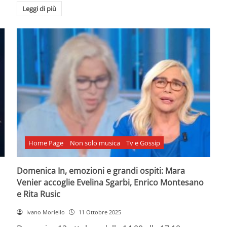
Leggi di più
Home Page
Non solo musica
Tv e Gossip
Domenica In, emozioni e grandi ospiti: Mara
Venier accoglie Evelina Sgarbi, Enrico Montesano
e Rita Rusic
Ivano Moriello
11 Ottobre 2025