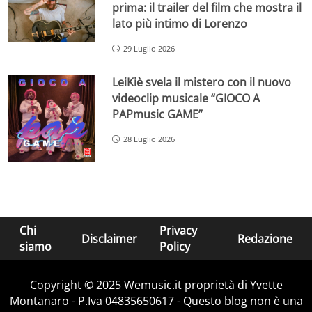
prima: il trailer del film che mostra il
lato più intimo di Lorenzo
29 Luglio 2026
LeiKiè svela il mistero con il nuovo
videoclip musicale “GIOCO A
PAPmusic GAME”
28 Luglio 2026
Chi
Privacy
Disclaimer
Redazione
siamo
Policy
Copyright © 2025 Wemusic.it proprietà di Yvette
Montanaro - P.Iva 04835650617 - Questo blog non è una