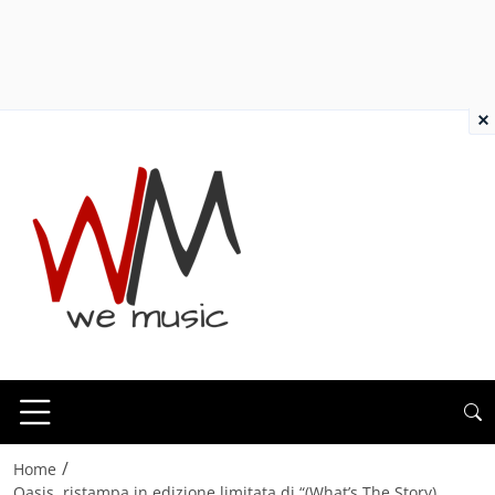
×
/
Home
Oasis, ristampa in edizione limitata di “(What’s The Story)