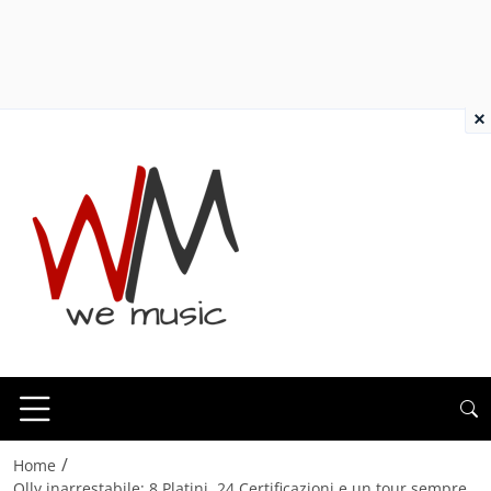
×
/
Home
Olly inarrestabile: 8 Platini, 24 Certificazioni e un tour sempre