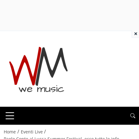
×
/
/
Home
Eventi Live
Paolo Conte al Lucca Summer Festival, ecco tutte le info