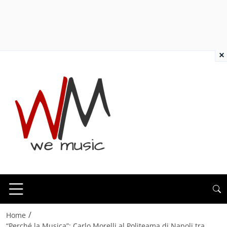
×
/
Home
“Perché la Musica”: Carlo Morelli al Politeama di Napoli tra