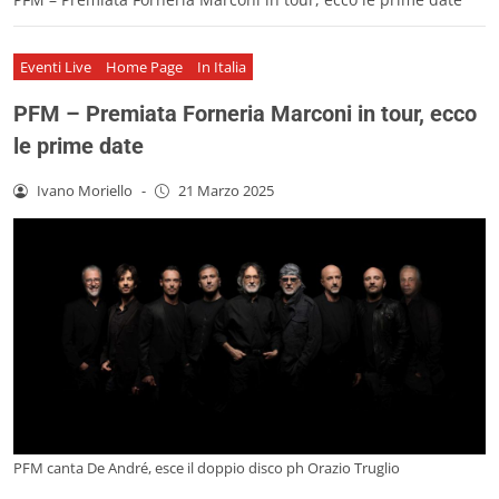
Eventi Live
Home Page
In Italia
PFM – Premiata Forneria Marconi in tour, ecco
le prime date
Ivano Moriello
-
21 Marzo 2025
PFM canta De André, esce il doppio disco ph Orazio Truglio