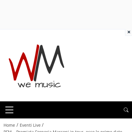
×
/
/
Home
Eventi Live
PFM – Premiata Forneria Marconi in tour, ecco le prime date