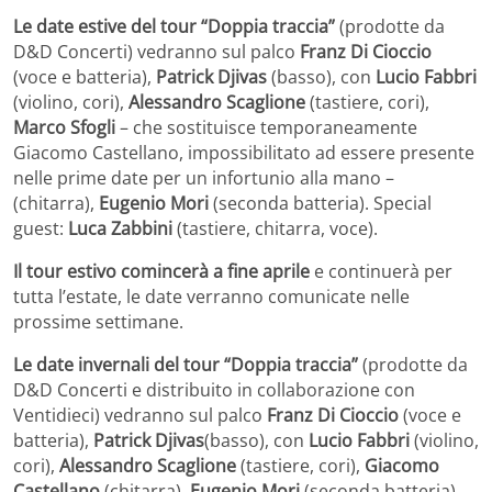
Le date estive del tour “Doppia traccia”
(prodotte da
D&D Concerti) vedranno sul palco
Franz Di Cioccio
(voce e batteria),
Patrick Djivas
(basso), con
Lucio Fabbri
(violino, cori),
Alessandro Scaglione
(tastiere, cori),
Marco Sfogli
– che sostituisce temporaneamente
Giacomo Castellano, impossibilitato ad essere presente
nelle prime date per un infortunio alla mano –
(chitarra),
Eugenio Mori
(seconda batteria). Special
guest:
Luca Zabbini
(tastiere, chitarra, voce).
Il tour estivo comincerà a fine aprile
e continuerà per
tutta l’estate, le date verranno comunicate nelle
prossime settimane.
Le date invernali del tour “Doppia traccia”
(prodotte da
D&D Concerti e distribuito in collaborazione con
Ventidieci) vedranno sul palco
Franz Di Cioccio
(voce e
batteria),
Patrick Djivas
(basso), con
Lucio Fabbri
(violino,
cori),
Alessandro Scaglione
(tastiere, cori),
Giacomo
Castellano
(chitarra),
Eugenio Mori
(seconda batteria).