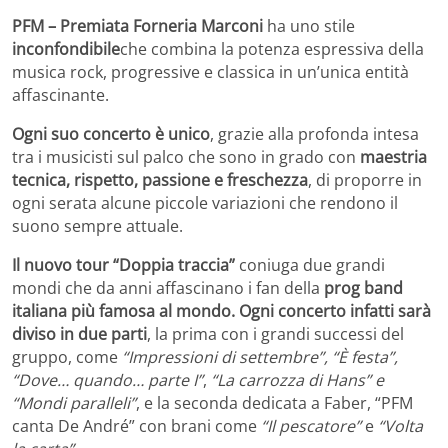
PFM – Premiata Forneria Marconi
ha uno stile
inconfondibile
che combina la potenza espressiva della
musica rock, progressive e classica in un’unica entità
affascinante.
Ogni suo concerto è unico
, grazie alla profonda intesa
tra i musicisti sul palco che sono in grado con
maestria
tecnica, rispetto, passione e freschezza
, di proporre in
ogni serata alcune piccole variazioni che rendono il
suono sempre attuale.
Il nuovo tour “Doppia traccia”
coniuga due grandi
mondi che da anni affascinano i fan della
prog band
italiana più famosa al mondo.
Ogni concerto infatti sarà
diviso in due parti
, la prima con i grandi successi del
gruppo, come
“Impressioni di settembre”, “È festa”,
“Dove… quando… parte I”
,
“La carrozza di Hans” e
“Mondi paralleli”
, e la seconda dedicata a Faber, “PFM
canta De André” con brani come
“Il pescatore”
e
“Volta