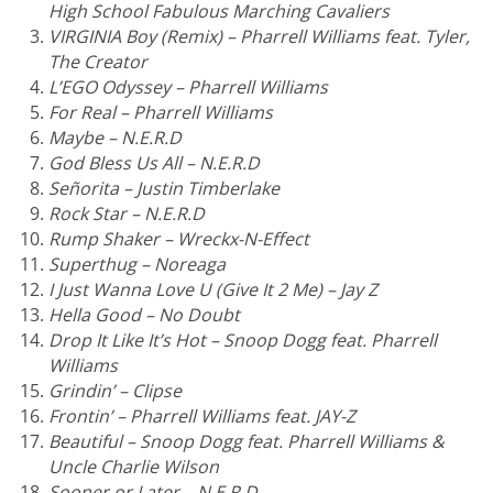
High School Fabulous Marching Cavaliers
VIRGINIA Boy (Remix) – Pharrell Williams feat. Tyler,
The Creator
L’EGO Odyssey – Pharrell Williams
For Real – Pharrell Williams
Maybe – N.E.R.D
God Bless Us All – N.E.R.D
Señorita – Justin Timberlake
Rock Star – N.E.R.D
Rump Shaker – Wreckx-N-Effect
Superthug – Noreaga
I Just Wanna Love U (Give It 2 Me) – Jay Z
Hella Good – No Doubt
Drop It Like It’s Hot – Snoop Dogg feat. Pharrell
Williams
Grindin’ – Clipse
Frontin’ – Pharrell Williams feat. JAY-Z
Beautiful – Snoop Dogg feat. Pharrell Williams &
Uncle Charlie Wilson
Sooner or Later – N.E.R.D