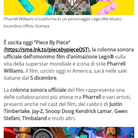
Pharrell Williams si trasforma in un personaggio Lego (We Music) -
locandina Ufficio Stampa
È uscita oggi “Piece By Piece”
(
https://sme.lnk.to/piecebypieceOST
), la colonna sonora
ufficiale dell’omonimo film d’animazione Lego®
sulla
vita della superstar mondiale e icona di stile
Pharrell
Williams.
Il film, uscito oggi in America, sarà nelle sale
italiane dal
5 dicembre
.
La
colonna sonora ufficiale
del film
rappresenta una
delle collaborazioni più attese tra
Pharrell
e vari artisti,
presenti anche nel
cast del film, del calibro di
Justin
Timberlake
,
Jay-Z,
Snoop Doog
Kendrick Lamar
,
Gwen
Stefani
,
Timbaland
e molti altri.