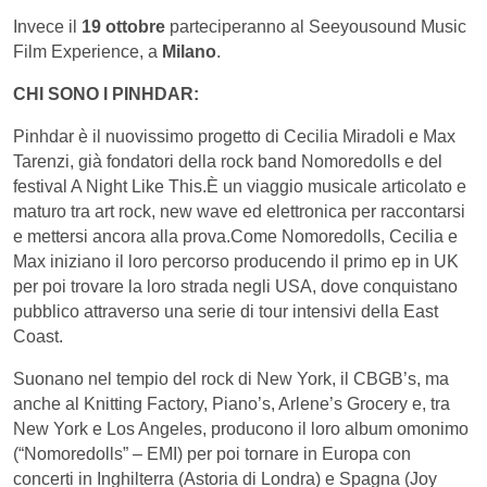
Invece il
19 ottobre
parteciperanno al Seeyousound Music
Film Experience, a
Milano
.
CHI SONO I PINHDAR:
Pinhdar è il nuovissimo progetto di Cecilia Miradoli e Max
Tarenzi, già fondatori della rock band Nomoredolls e del
festival A Night Like This.È un viaggio musicale articolato e
maturo tra art rock, new wave ed elettronica per raccontarsi
e mettersi ancora alla prova.Come Nomoredolls, Cecilia e
Max iniziano il loro percorso producendo il primo ep in UK
per poi trovare la loro strada negli USA, dove conquistano
pubblico attraverso una serie di tour intensivi della East
Coast.
Suonano nel tempio del rock di New York, il CBGB’s, ma
anche al Knitting Factory, Piano’s, Arlene’s Grocery e, tra
New York e Los Angeles, producono il loro album omonimo
(“Nomoredolls” – EMI) per poi tornare in Europa con
concerti in Inghilterra (Astoria di Londra) e Spagna (Joy