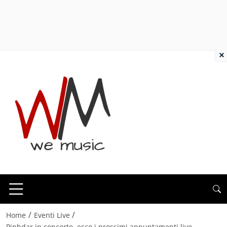
×
/
/
Home
Eventi Live
Pinhdar in concerto, ecco i prossimi appuntamenti live