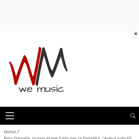
×
/
Home
Pino Daniele, nuovo grave lutto per la famiglia. “Aveva solo 66