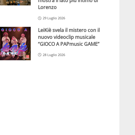
mostra il lato più intimo di
Lorenzo
29 Luglio 2026
LeiKiè svela il mistero con il
nuovo videoclip musicale
“GIOCO A PAPmusic GAME”
28 Luglio 2026