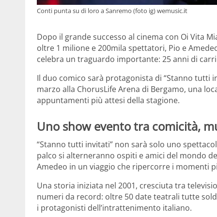
Conti punta su di loro a Sanremo (foto ig) wemusic.it
Dopo il grande successo al cinema con Oi Vita Mia
oltre 1 milione e 200mila spettatori, Pio e Amed
celebra un traguardo importante: 25 anni di carri
Il duo comico sarà protagonista di “Stanno tutti in
marzo alla ChorusLife Arena di Bergamo, una loca
appuntamenti più attesi della stagione.
Uno show evento tra comicità, mu
“Stanno tutti invitati” non sarà solo uno spettac
palco si alterneranno ospiti e amici del mondo d
Amedeo in un viaggio che ripercorre i momenti più 
Una storia iniziata nel 2001, cresciuta tra televis
numeri da record: oltre 50 date teatrali tutte sol
i protagonisti dell’intrattenimento italiano.