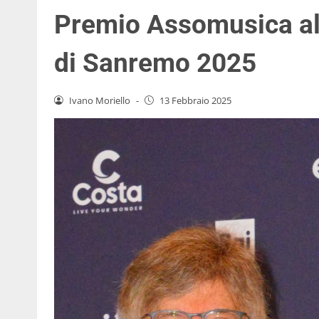
Premio Assomusica all
di Sanremo 2025
Ivano Moriello
-
13 Febbraio 2025