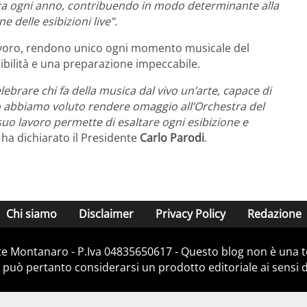
stra ogni anno, contribuendo in modo determinante alla
e delle esibizioni live”.
o lavoro, rendono unico ogni momento musicale del
sibilità e una preparazione impeccabile.
brare chi fa della musica dal vivo un’arte, capace di
o abbiamo voluto rendere omaggio all’Orchestra del
 suo lavoro permette di esaltare ogni esibizione e
, ha dichiarato il Presidente
Carlo Parodi
.
Chi siamo
Disclaimer
Privacy Policy
Redazione
e Montanaro - P.Iva 04835650617 - Questo blog non è una te
 può pertanto considerarsi un prodotto editoriale ai sensi de