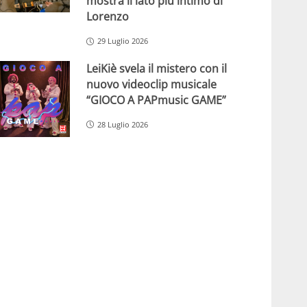
mostra il lato più intimo di
Lorenzo
29 Luglio 2026
LeiKiè svela il mistero con il
nuovo videoclip musicale
“GIOCO A PAPmusic GAME”
28 Luglio 2026