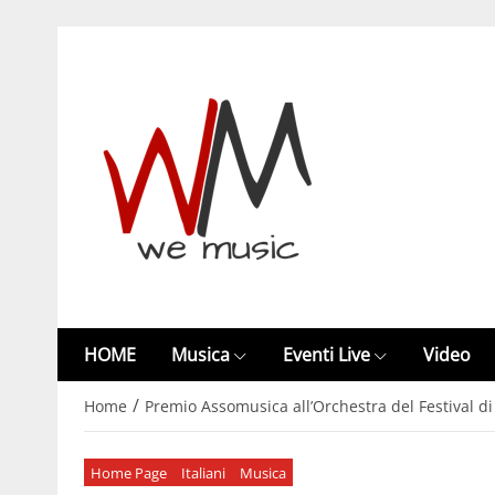
HOME
Musica
Eventi Live
Video
/
Home
Premio Assomusica all’Orchestra del Festival 
Home Page
Italiani
Musica