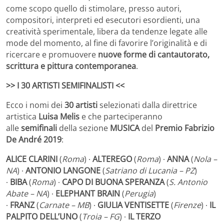
come scopo quello di stimolare, presso autori,
compositori, interpreti ed esecutori esordienti, una
creatività sperimentale, libera da tendenze legate alle
mode del momento, al fine di favorire l’originalità e di
ricercare e promuovere
nuove forme di cantautorato,
scrittura e pittura contemporanea
.
>> I 30 ARTISTI SEMIFINALISTI <<
Ecco i nomi dei
30 artisti
selezionati dalla direttrice
artistica
Luisa Melis
e che parteciperanno
alle
semifinali
della sezione
MUSICA
del
Premio Fabrizio
De André 2019
:
ALICE
CLARINI
(
Roma
) ∙
ALTEREGO
(
Roma
) ∙
ANNA
(
Nola –
NA
) ∙
ANTONIO LANGONE
(
Satriano di Lucania – PZ
)
∙
BIBA
(
Roma
) ∙
CAPO DI BUONA SPERANZA
(
S. Antonio
Abate – NA
) ∙
ELEPHANT
BRAIN
(
Perugia
)
∙
FRANZ
(
Carnate – MB
) ∙
GIULIA
VENTISETTE
(
Firenze
) ∙
IL
PALPITO DELL’UNO
(
Troia – FG
) ∙
IL TERZO