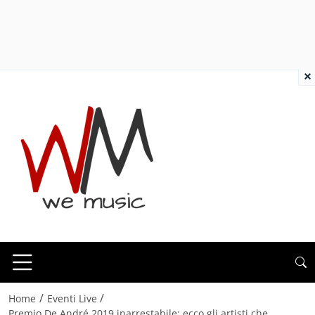
×
/
/
Home
Eventi Live
Premio De André 2019 inarrestabile: ecco gli artisti che