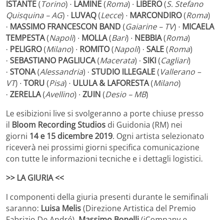
ISTANTE
(
Torino
) ∙
LAMINE
(
Roma
) ∙
LIBERO
(
S. Stefano
Quisquina – AG
) ∙
LUVAQ
(
Lecce
) ∙
MARCONDIRO
(
Roma
)
∙
MASSIMO FRANCESCON BAND
(
Gaiarine – TV
) ∙
MICAELA
TEMPESTA
(
Napoli
) ∙
MOLLA
(
Bari
) ∙
NEBBIA
(
Roma
)
∙
PELIGRO
(
Milano
) ∙
ROMITO
(
Napoli
) ∙
SALE
(
Roma
)
∙
SEBASTIANO
PAGLIUCA
(
Macerata
) ∙
SIKI
(
Cagliari
)
∙
STONA
(
Alessandria
) ∙
STUDIO ILLEGALE
(
Vallerano –
VT
) ∙
TORU
(
Pisa
) ∙
ULULA & LAFORESTA
(
Milano
)
∙
ZERELLA
(
Avellino
) ∙
ZUIN
(
Desio – MB
)
Le esibizioni live si svolgeranno a porte chiuse presso
il
Bloom Recording Studios
di Guidonia (RM) nei
giorni
14 e 15 dicembre 2019
. Ogni artista selezionato
riceverà nei prossimi giorni specifica comunicazione
con tutte le informazioni tecniche e i dettagli logistici.
>> LA GIURIA <<
I componenti della giuria presenti durante le semifinali
saranno:
Luisa Melis
(Direzione Artistica del Premio
Fabrizio De André),
Massimo Bonelli
(iCompany e