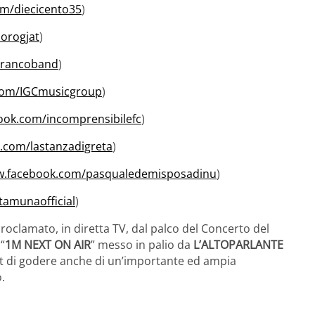
om/diecicento35
)
orogjat
)
brancoband
)
com/IGCmusicgroup
)
ook.com/incomprensibilefc
)
.com/lastanzadigreta
)
w.facebook.com/pasqualedemisposadinu
)
tamunaofficial
)
roclamato, in diretta TV, dal palco del Concerto del
“
1M NEXT ON AIR
” messo in palio da
L’ALTOPARLANTE
st di godere anche di un’importante ed ampia
.