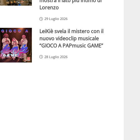
mostra il lato più intimo di
Lorenzo
29 Luglio 2026
LeiKiè svela il mistero con il
nuovo videoclip musicale
“GIOCO A PAPmusic GAME”
28 Luglio 2026