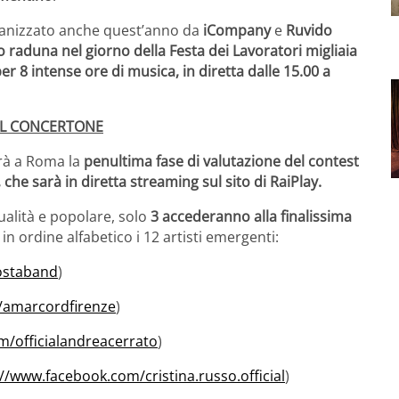
anizzato anche quest’anno da
iCompany
e
Ruvido
 raduna nel giorno della Festa dei Lavoratori migliaia
er 8 intense ore di musica, in diretta dalle 15.00 a
 DEL CONCERTONE
errà a Roma la
penultima fase di valutazione del
contest
e sarà in diretta streaming sul sito di RaiPlay.
 qualità e popolare, solo
3 accederanno alla finalissima
in ordine alfabetico i 12 artisti emergenti:
ostaband
)
/amarcordfirenze
)
m/officialandreacerrato
)
://www.facebook.com/cristina.russo.official
)