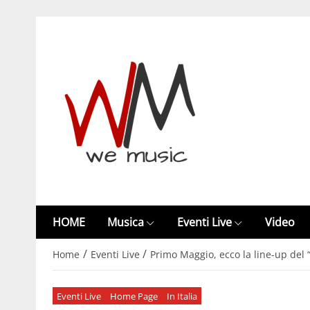
HOME
Musica
Eventi Live
Video
/
/
Home
Eventi Live
Primo Maggio, ecco la line-up del
Eventi Live
Home Page
In Italia