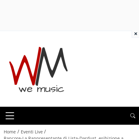
×
/
/
Home
Eventi Live
Rancore-La Rappresentante di Lista-Dardust, esibizione a