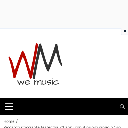
×
/
Home
Riccardo Cocciante festeggia 80 anni con il nuovo singolo “Ho