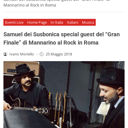
Mannarino al Rock in Roma
Eventi Live
Home Page
In Italia
Italiani
Musica
Samuel dei Susbonica special guest del “Gran
Finale” di Mannarino al Rock in Roma
Ivano Moriello
-
25 Maggio 2018