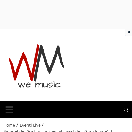
×
/
/
Home
Eventi Live
Samuel dei Susbonica special guest del “Gran Finale” di