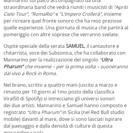
Mannarino sul palco accompagnato da una
straordinaria band che vedrà riuniti i musicisti di
“Apriti
Cielo Tour”,
“RomaRio
”
e
“L’Impero Crollerà”,
insieme
per ricreare quel fronte sonoro che ha reso preziose
quelle esperienze. Una giornata di musica che partirà al
pomeriggio con altre soprese che verranno svelate.
Ospite speciale della serata
SAMUEL
, il cantautore e
chitarrista, voce dei Subsonica, che ha collaborato con
Mannarino per la realizzazione del singolo
“
Ultra
Pharum”
che insieme – per la prima volta – suoneranno
dal vivo a Rock in Roma.
Nel brano, scritto a quattro mani (uscito a marzo e
rimasto per 10 giorni al 1mo posto della classifica
Viral50 di Spotify) si intrecciano gli universi sonori
dei due artisti. Mannarino e Samuel hanno composto e
registrato
“Ultra Pharum”
in Sicilia (nel Red Bull studio
mobile) davanti al mare, dove si sono lasciati ispirare
dal paesaggio e dalla densità di culture di questa
meravigliosa isola.