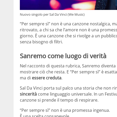
Nuovo singolo per Sal Da Vinci (We Music)
“Per sempre sì” non è una canzone nostalgica, 
ritrovato, a chi sa che l’amore non è una promes
giorno. È una canzone che si rivolge a un pubblico
senza bisogno di filtri.
Sanremo come luogo di verità
Nel racconto di questa rubrica, Sanremo diventa i
mostrare ciò che resta. E “Per sempre sì” è esat
ma di
essere creduta
.
Sal Da Vinci porta sul palco una storia che non rin
sincerità
come linguaggio universale. In un Festival 
canzone si prende il tempo di respirare.
“Per sempre sì” non è una promessa ingenua.
È una scelta consapevole.