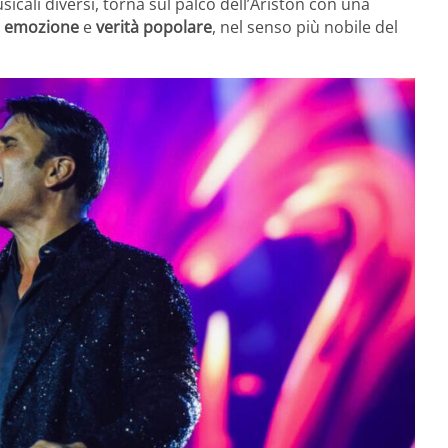
icali diversi, torna sul palco dell’Ariston con una
,
emozione
e
verità popolare
, nel senso più nobile del