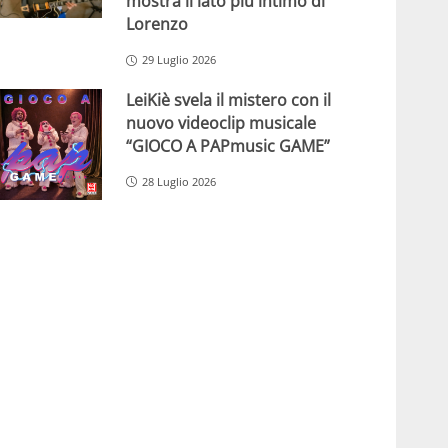
mostra il lato più intimo di
Lorenzo
29 Luglio 2026
LeiKiè svela il mistero con il
nuovo videoclip musicale
“GIOCO A PAPmusic GAME”
28 Luglio 2026