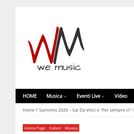
HOME
Musica
Eventi Live
Video
/
Home
Sanremo 2026 – Sal Da Vinci e “Per sempre sì”:
Home Page
Italiani
Musica