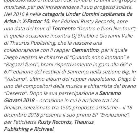
musicale, per poi intraprendere il suo progetto solista.
Nel 2016 è nella
categoria Under Uomini capitanata da
Arisa
in
X-Factor 10
. Per Edizioni Rusty Records, apre
una data del tour di
Tormento
“Dentro e fuori live tour”;
in quella occasione incontra Dj Shablo e Giovanni Valle
di Thaurus Publishing, che fa nascere una
collaborazione con il rapper
Clementino
, per il quale
Diego registra le chitarre di “Quando sono lontano” e
“Ragazzi fuori”, brani rispettivamente in gara alla 66° e
67° edizione del Festival di Sanremo nella sezione Big. In
“Vulcano”, ultimo album del rapper napoletano, Diego è
uno dei compositori della musica e chitarrista del brano
“Deserto”. Dopo la sua partecipazione a
Sanremo
Giovani 2018
– occasione in cui è arrivato tra i 24
finalisti, selezionato tra 1500 proposte artistiche – il 18
dicembre 2018 presenta il suo primo EP “Evoluzione”,
per l’etichetta
Rusty Records, Thaurus
Publishing
e
Richveel
.