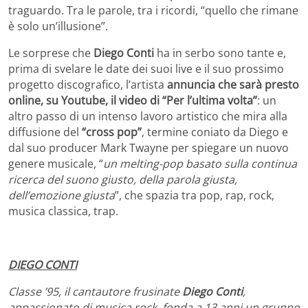
traguardo. Tra le parole, tra i ricordi, “quello che rimane
è solo un’illusione”.
Le sorprese che
Diego Conti
ha in serbo sono tante e,
prima di svelare le date dei suoi live e il suo prossimo
progetto discografico, l’artista
annuncia che sarà presto
online, su Youtube, il video di “Per l’ultima volta”
: un
altro passo di un intenso lavoro artistico che mira alla
diffusione del
“cross pop”
, termine coniato da Diego e
dal suo producer Mark Twayne per spiegare un nuovo
genere musicale, “
un melting-pop basato sulla continua
ricerca del suono giusto, della parola giusta,
dell’emozione giusta
”, che spazia tra pop, rap, rock,
musica classica, trap.
DIEGO CONTI
Classe ’95, il cantautore frusinate
Diego Conti
,
appassionato di musica rock, fonda a 13 anni un gruppo