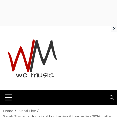
×
/
/
Home
Eventi Live
Sarah Toscano, dopo i sold out arriva il tour estivo 2026: tutte