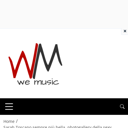
×
/
Home
Sarah Toscano sempre più bella, photogallery della sexy