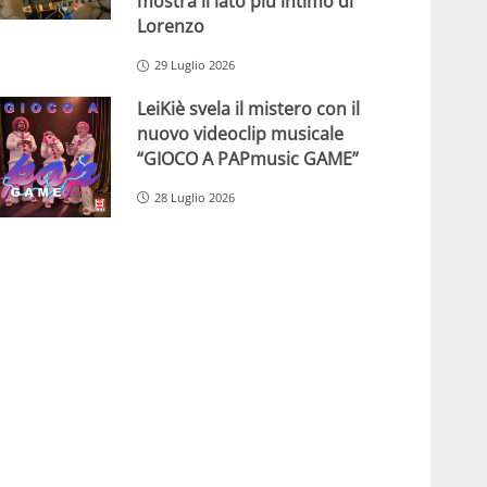
mostra il lato più intimo di
Lorenzo
29 Luglio 2026
LeiKiè svela il mistero con il
nuovo videoclip musicale
“GIOCO A PAPmusic GAME”
28 Luglio 2026