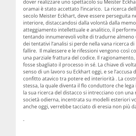
dover realizzare uno spettacolo su Meister Eckhar
oramai è stato accettato l’incarico. La ricerca del
secolo Meister Eckhart, deve essere perseguita ne
interiore, distaccandosi dalla volontà dalla memo
atteggiamento intellettuale e analitico, il perfor
tentando innumerevoli volte di tradurne almeno 
dei tentativi l’analisi si perde nella vana ricer
fallire. Il malessere e le rifessioni vengono così 
una parziale frattura del codice. Il ragionamento,
fosse sbagliato il processo in sé. La chiave di vol
senso di un lavoro su Eckhart oggi, e se l’accusa d
confitto atavico tra potere ed interiorità . La cos
stessa, la quale diventa il flo conduttore che lega 
la sua ricerca del distacco si intrecciano con una
società odierna, incentrata su modelli esteriori 
anche oggi, verrebbe tacciato di eresia non più da