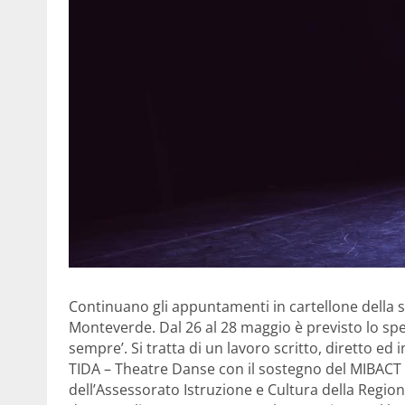
Continuano gli appuntamenti in cartellone della st
Monteverde. Dal 26 al 28 maggio è previsto lo spe
sempre’. Si tratta di un lavoro scritto, diretto e
TIDA – Theatre Danse con il sostegno del MIBACT – 
dell’Assessorato Istruzione e Cultura della Region