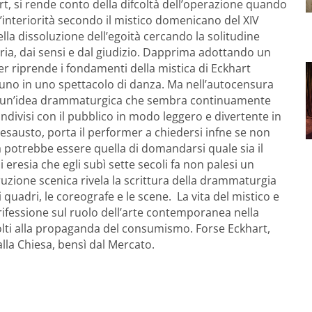
t, si rende conto della difcoltà dell’operazione quando
l’interiorità secondo il mistico domenicano del XIV
lla dissoluzione dell’egoità cercando la solitudine
ria, dai sensi e dal giudizio. Dapprima adottando un
mer riprende i fondamenti della mistica di Eckhart
uno in uno spettacolo di danza. Ma nell’autocensura
ca di un’idea drammaturgica che sembra continuamente
condivisi con il pubblico in modo leggero e divertente in
 esausto, porta il performer a chiedersi infne se non
ta potrebbe essere quella di domandarsi quale sia il
i eresia che egli subì sette secoli fa non palesi un
truzione scenica rivela la scrittura della drammaturgia
i quadri, le coreografe e le scene. La vita del mistico e
 rifessione sul ruolo dell’arte contemporanea nella
volti alla propaganda del consumismo. Forse Eckhart,
lla Chiesa, bensì dal Mercato.