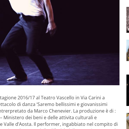
agione 2016/17 al Teatro Vascello in Via Carini a
ttacolo di danza ‘Saremo bellissimi e giovanissimi
d intrerpretato da Marco Chenevier. La produzione è di :
Ministero dei beni e delle attivita culturali e
e Valle d’Aosta. Il performer, ingabbiato nel compito di