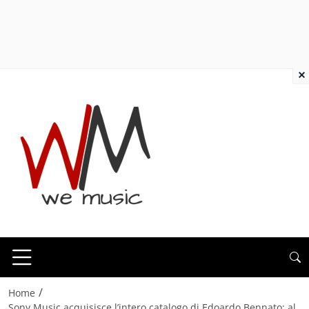
×
/
Home
Sony Music acquisisce l’intero catalogo di Edoardo Bennato: al