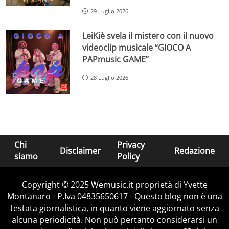
29 Luglio 2026
LeiKiè svela il mistero con il nuovo
videoclip musicale “GIOCO A
PAPmusic GAME”
28 Luglio 2026
Chi
Privacy
Disclaimer
Redazione
siamo
Policy
Copyright © 2025 Wemusic.it proprietà di Yvette
Montanaro - P.Iva 04835650617 - Questo blog non è una
testata giornalistica, in quanto viene aggiornato senza
alcuna periodicità. Non può pertanto considerarsi un