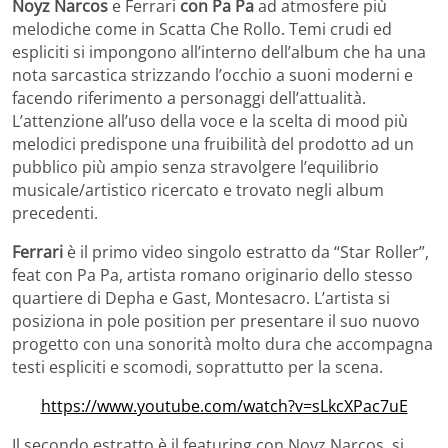
Noyz Narcos
e Ferrari
con Pa Pa
ad atmosfere più
melodiche come in Scatta Che Rollo. Temi crudi ed
espliciti si impongono all’interno dell’album che ha una
nota sarcastica strizzando l’occhio a suoni moderni e
facendo riferimento a personaggi dell’attualità.
L’attenzione all’uso della voce e la scelta di mood più
melodici predispone una fruibilità del prodotto ad un
pubblico più ampio senza stravolgere l’equilibrio
musicale/artistico ricercato e trovato negli album
precedenti.
Ferrari
è il primo video singolo estratto da “Star Roller”,
feat con Pa Pa, artista romano originario dello stesso
quartiere di Depha e
Gast
, Montesacro. L’artista si
posiziona in pole position per presentare il suo nuovo
progetto con una sonorità molto dura che accompagna
testi espliciti e scomodi, soprattutto per la scena.
https://www.youtube.com/watch?v=sLkcXPac7uE
Il secondo estratto è il featuring con Noyz Narcos, si