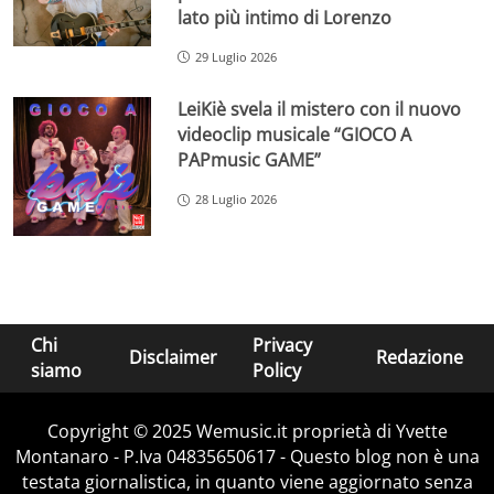
lato più intimo di Lorenzo
29 Luglio 2026
LeiKiè svela il mistero con il nuovo
videoclip musicale “GIOCO A
PAPmusic GAME”
28 Luglio 2026
Chi
Privacy
Disclaimer
Redazione
siamo
Policy
Copyright © 2025 Wemusic.it proprietà di Yvette
Montanaro - P.Iva 04835650617 - Questo blog non è una
testata giornalistica, in quanto viene aggiornato senza