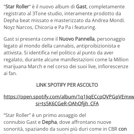
“
Star Roller
” è il nuovo album di
Gast
, completamente
registrato al 3Tone studio, interamente prodotto da
Depha beat missato e masterizzato da Andrea Mondi.
Noyz Narcos, Chicoria e Pa Pa i featuring.
Gast
si presenta come il
Nuovo Pannella
, personaggio
legato al mondo della cannabis, antiproibizionista e
attivista. Si identifica nel politico al punto da aver
regalato, durante alcune manifestazioni come la Million
marijuana March e nel corso dei suoi live, infiorescenze
ai fan.
LINK SPOTIFY PER ASCOLTO
https://open.spotify.com/album/1q1JiqECcpQVPGpVEmx
si=ts5K6CGeR-OAhOfjjh_CFA
“Star Roller” è un primo assaggio del
connubio
Gast
e
Depha
, dove affrontano nuove
sonorità, spaziando da suoni più duri come in CBR
con