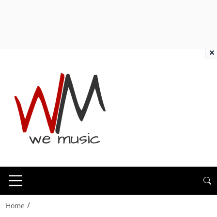
×
/
Home