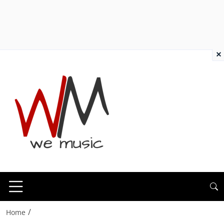
×
/
Home